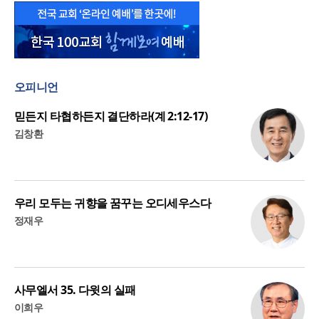
오피니언
믿든지 타협하든지 결단하라(계 2:12-17)
김창환
우리 모두는 귀향을 꿈꾸는 오디세우스다
정재우
사무엘서 35. 다윗의 실패
이희우