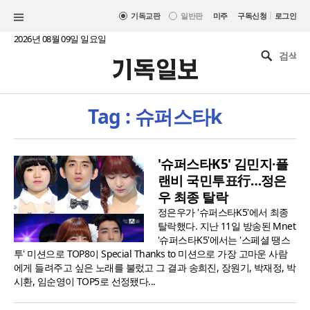
|
기독교판
일반판
미주
구독신청
로그인
2026년 08월 09일 일요일
Tag : 슈퍼스타k
'슈퍼스타K5' 김민지·플
랜비 국민투표行…정은
우 최종 탈락
정은우가 '슈퍼스타K5'에서 최종
탈락했다. 지난 11일 방송된 Mnet
'슈퍼스타K5'에서는 '스페셜 땡스
투' 미션으로 TOP8이 Special Thanks to 미션으로 가장 고마운 사람
에게 들려주고 싶은 노래를 불렀고 그 결과 송희진, 장원기, 박재정, 박
시환, 임순영이 TOP5로 선정됐다...