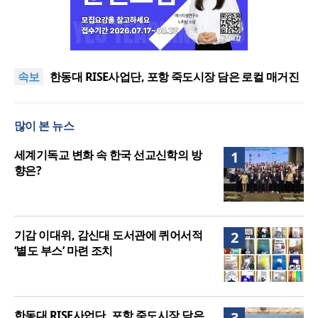
느헤미야 연합기도회, ‘왕의 기도’로 나라·한국교회·다
음세대 위해 합심
세기총 “자유를 지키며 하나 된 희망의 미래를 향하
속보
여”
한동대 RISE사업단, 포항 죽도시장 담은 로컬 매거진
‘포항집’ 발간
한남대·KAIST, 세계적 광자·전자기학 국제학술대회
‘PIERS’ 대전 유치
세계기독교 변화 속 한국 선교신학의 방향은?
많이 본 뉴스
느헤미야 연합기도회, ‘왕의 기도’로 나라·한국교회·다
음세대 위해 합심
세기총 “자유를 지키며 하나 된 희망의 미래를 향하
세계기독교 변화 속 한국 선교신학의 방
1
여”
향은?
기감 이대위, 감신대 도서관에 퀴어서적
2
‘별도 부스’ 마련 조치
한동대 RISE사업단, 포항 죽도시장 담은
3