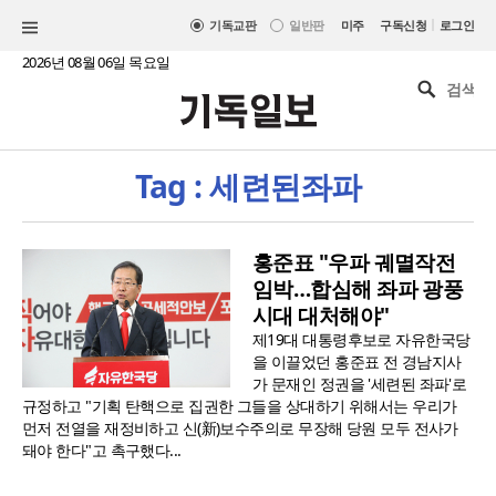
|
기독교판
일반판
미주
구독신청
로그인
2026년 08월 06일 목요일
Tag : 세련된좌파
홍준표 "우파 궤멸작전
임박…합심해 좌파 광풍
시대 대처해야"
제19대 대통령후보로 자유한국당
을 이끌었던 홍준표 전 경남지사
가 문재인 정권을 '세련된 좌파'로
규정하고 "기획 탄핵으로 집권한 그들을 상대하기 위해서는 우리가
먼저 전열을 재정비하고 신(新)보수주의로 무장해 당원 모두 전사가
돼야 한다"고 촉구했다...