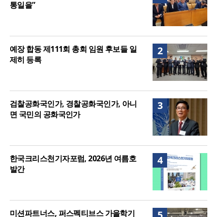
통일을”
예장 합동 제111회 총회 임원 후보들 일
2
제히 등록
검찰공화국인가, 경찰공화국인가, 아니
3
면 국민의 공화국인가
한국크리스천기자포럼, 2026년 여름호
4
발간
미션파트너스, 퍼스펙티브스 가을학기
5