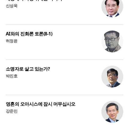
신성욱
AI와의 진화론 토론(8-1)
허정윤
소명자로 살고 있는가?
박진호
영혼의 오아시스에 잠시 머무십시오
강준민