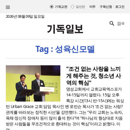
|
기독교판
일반판
미주
구독신청
로그인
2026년 08월 09일 일요일
Tag : 성육신모델
"조건 없는 사랑을 느끼
게 해주는 것, 청소년 사
역의 핵심"
명성교회에서 교회교육엑스포가
14-15일까지 열렸다. 15일 오후
특강 시간(13시 반-15시)에는 워싱
턴 Urban Grace 교회 담임 목사인 벤 로빈슨 목사가 ‘조건 없는 사랑?
관계를 바라보는 정직한 시선’을 강연했다. 그는 “우리 교회는 노숙자,
육체·정신적 장애자 등이 많이 출석 한다”며 “하나님의 형상대로 지음
받은 사람들을 무조건적으로 환대하는 것이 핵심”이라고 밝혔다. 이
어 ..