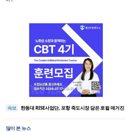
느헤미야 연합기도회, ‘왕의 기도’로 나라·한국교회·다
음세대 위해 합심
세기총 “자유를 지키며 하나 된 희망의 미래를 향하
여”
한동대 RISE사업단, 포항 죽도시장 담은 로컬 매거진
속보
‘포항집’ 발간
한남대·KAIST, 세계적 광자·전자기학 국제학술대회
‘PIERS’ 대전 유치
세계기독교 변화 속 한국 선교신학의 방향은?
많이 본 뉴스
느헤미야 연합기도회, ‘왕의 기도’로 나라·한국교회·다