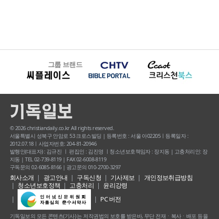
그룹 브랜드
© 2026 christiandaily.co.kr All rights reserved.
서울특별시 성북구 안암로 53 크로스빌딩 | 등록번호 : 서울 아02205ㅣ등록일자 :
2012.07.18ㅣ사업자번호: 204-81-20946
발행인(대표자) : 김규진 ㅣ 편집인 : 김진영 ㅣ청소년보호책임자 : 장지동 | 고충처리인: 장
지동 | TEL 02-739-8119 | FAX 02-6008-8119
구독문의 02-6085-8166 | 광고문의 010-2700-3297
회사소개
광고안내
구독신청
기사제보
개인정보취급방침
청소년보호정책
고충처리
윤리강령
PC 버전
기독일보의 모든 콘텐츠(기사) 는 저작권법의 보호를 받은바, 무단 전재ㆍ복사ㆍ배포 등을