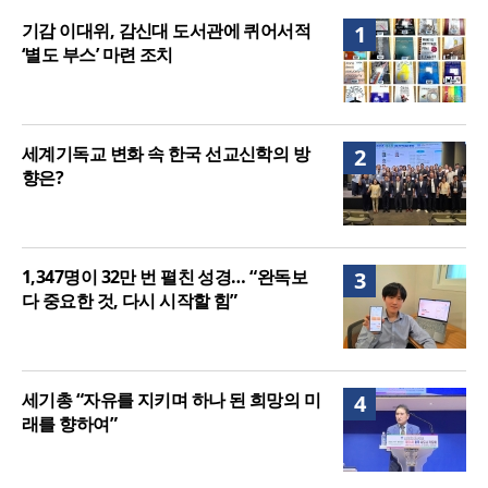
음세대 위해 합심
세기총 “자유를 지키며 하나 된 희망의 미래를 향하
기감 이대위, 감신대 도서관에 퀴어서적
1
여”
‘별도 부스’ 마련 조치
세계기독교 변화 속 한국 선교신학의 방
2
향은?
1,347명이 32만 번 펼친 성경… “완독보
3
다 중요한 것, 다시 시작할 힘”
세기총 “자유를 지키며 하나 된 희망의 미
4
래를 향하여”