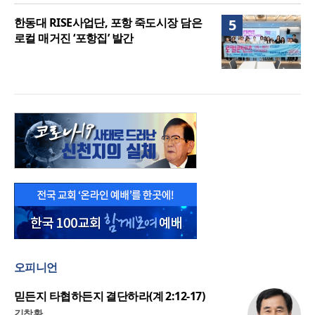
한동대 RISE사업단, 포항 죽도시장 담은
5
로컬 매거진 ‘포항집’ 발간
오피니언
믿든지 타협하든지 결단하라(계 2:12-17)
김창환