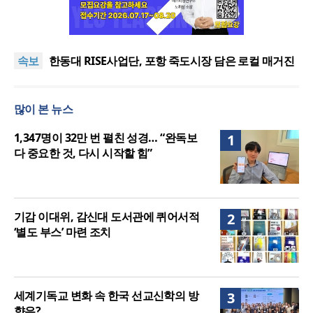
느헤미야 연합기도회, ‘왕의 기도’로 나라·한국교회·다
음세대 위해 합심
세기총 “자유를 지키며 하나 된 희망의 미래를 향하
속보
여”
한동대 RISE사업단, 포항 죽도시장 담은 로컬 매거진
‘포항집’ 발간
한남대·KAIST, 세계적 광자·전자기학 국제학술대회
‘PIERS’ 대전 유치
세계기독교 변화 속 한국 선교신학의 방향은?
많이 본 뉴스
느헤미야 연합기도회, ‘왕의 기도’로 나라·한국교회·다
음세대 위해 합심
세기총 “자유를 지키며 하나 된 희망의 미래를 향하
1,347명이 32만 번 펼친 성경… “완독보
1
여”
다 중요한 것, 다시 시작할 힘”
기감 이대위, 감신대 도서관에 퀴어서적
2
‘별도 부스’ 마련 조치
세계기독교 변화 속 한국 선교신학의 방
3
향은?