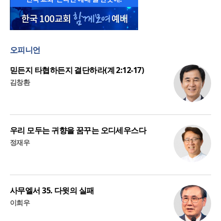
오피니언
믿든지 타협하든지 결단하라(계 2:12-17)
김창환
우리 모두는 귀향을 꿈꾸는 오디세우스다
정재우
사무엘서 35. 다윗의 실패
이희우