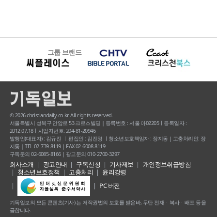
그룹 브랜드
© 2026 christiandaily.co.kr All rights reserved.
서울특별시 성북구 안암로 53 크로스빌딩 | 등록번호 : 서울 아02205ㅣ등록일자 :
2012.07.18ㅣ사업자번호: 204-81-20946
발행인(대표자) : 김규진 ㅣ 편집인 : 김진영 ㅣ청소년보호책임자 : 장지동 | 고충처리인: 장
지동 | TEL 02-739-8119 | FAX 02-6008-8119
구독문의 02-6085-8166 | 광고문의 010-2700-3297
회사소개
광고안내
구독신청
기사제보
개인정보취급방침
청소년보호정책
고충처리
윤리강령
PC 버전
기독일보의 모든 콘텐츠(기사) 는 저작권법의 보호를 받은바, 무단 전재ㆍ복사ㆍ배포 등을
금합니다.