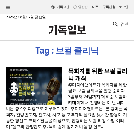
|
기독교판
일반판
미주
구독신청
로그인
2026년 08월 07일 금요일
Tag : 보컬 클리닉
목회자를 위한 보컬 클리
닉 개최
추미디어앤아트가 목회자를 위한
월요 보컬 클리닉을 진행 중이다.
3일부터 24일까지 ‘이희중 보컬아
카데미’에서 진행하는 이 번 세미
나는 총 4주 과정으로 이루어져있다. 추미디어앤아트는 “본 강의는 목
회자, 찬양인도자, 전도사, 사모 등 교역자와 월요일 낮시간 활용이 가
능한 평신도 크리스천들을 대상으로, 진행하는 보컬 티칭 수업”이라
며 “설교와 찬양인도 후, 목이 쉽게 잠기거나 음정 컨트..