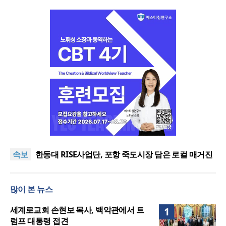
느헤미야 연합기도회, ‘왕의 기도’로 나라·한국교회·다
음세대 위해 합심
세기총 “자유를 지키며 하나 된 희망의 미래를 향하
속보
여”
한동대 RISE사업단, 포항 죽도시장 담은 로컬 매거진
‘포항집’ 발간
한남대·KAIST, 세계적 광자·전자기학 국제학술대회
‘PIERS’ 대전 유치
세계기독교 변화 속 한국 선교신학의 방향은?
많이 본 뉴스
느헤미야 연합기도회, ‘왕의 기도’로 나라·한국교회·다
음세대 위해 합심
세기총 “자유를 지키며 하나 된 희망의 미래를 향하
세계로교회 손현보 목사, 백악관에서 트
1
여”
럼프 대통령 접견