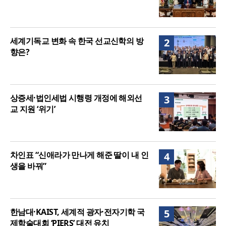
세계기독교 변화 속 한국 선교신학의 방
2
향은?
상증세·법인세법 시행령 개정에 해외선
3
교 지원 ‘위기’
차인표 “신애라가 만나게 해준 딸이 내 인
4
생을 바꿔”
한남대·KAIST, 세계적 광자·전자기학 국
5
제학술대회 ‘PIERS’ 대전 유치