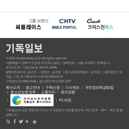
그룹 브랜드
© 2026 christiandaily.co.kr All rights reserved.
서울특별시 성북구 안암로 53 크로스빌딩 | 등록번호 : 서울 아02205ㅣ등록일자 :
2012.07.18ㅣ사업자번호: 204-81-20946
발행인(대표자) : 김규진 ㅣ 편집인 : 김진영 ㅣ청소년보호책임자 : 장지동 | 고충처리인: 장
지동 | TEL 02-739-8119 | FAX 02-6008-8119
구독문의 02-6085-8166 | 광고문의 010-2700-3297
회사소개
광고안내
구독신청
기사제보
개인정보취급방침
청소년보호정책
고충처리
윤리강령
PC 버전
기독일보의 모든 콘텐츠(기사) 는 저작권법의 보호를 받은바, 무단 전재ㆍ복사ㆍ배포 등을
금합니다.