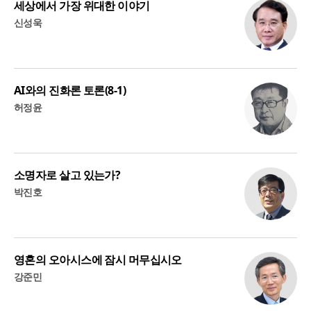
세상에서 가장 위대한 이야기
신성욱
AI와의 진화론 토론(8-1)
허정윤
소명자로 살고 있는가?
박진호
영혼의 오아시스에 잠시 머무십시오
강준민