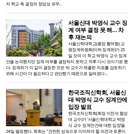
자 학교 측 결정의 정당성 유무..
서울신대 박영식 교수 징
계 여부 결정 못 해… 차
후 재논의
서울신학대학교(총장 황덕형) 교
원징계위원회(이하 징계위)가 25
일 모여 이 학교 박영식 교수 징계
안을 논의했지만 징계 여부를 결정하지 못하고 차후 다시 모이기로 했
다. 징계위가 이 같이 결정한 것은 박 교수가 제출한 자료를 검토하기
위해 시간이 더 필요하다고 판단했기 때문으로 알려졌다...
한국조직신학회, 서울신
대 박영식 교수 징계안에
입장 발표
한국조직신학회(회장 이찬석 협성
대 교수)가 ‘서울신학대학교 박영
식 교수 징계안건에 대한 입장’을
24일 발표했다. 학회는 “건전한 성숙으로 이어져야 할 의견과 토론이