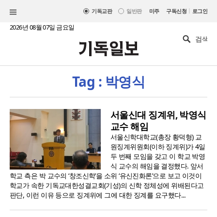
|
기독교판
일반판
미주
구독신청
로그인
2026년 08월 07일 금요일
Tag : 박영식
서울신대 징계위, 박영식
교수 해임
서울신학대학교(총장 황덕형) 교
원징계위원회(이하 징계위)가 4일
두 번째 모임을 갖고 이 학교 박영
식 교수의 해임을 결정했다. 앞서
학교 측은 박 교수의 ‘창조신학’을 소위 ‘유신진화론’으로 보고 이것이
학교가 속한 기독교대한성결교회(기성)의 신학 정체성에 위배된다고
판단, 이런 이유 등으로 징계위에 그에 대한 징계를 요구했다...