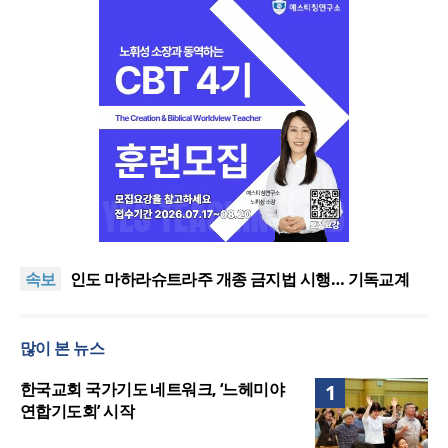
[최원호 목사의 영혼의 양식 60] 여호와의 영광이 충
만하더라
“미래 선교, 분쟁·빈곤 지역 출신이 주도”
속보
인도 마하라슈트라주 개종 금지법 시행… 기독교계
강력 반발
사마리안퍼스 코리아, ‘2026 OCC선물상자’ 사역 개시
[최원호 목사의 영혼의 양식 63] 말씀은 같은데 왜 열
많이 본 뉴스
매는 다를까?
[최원호 목사의 영혼의 양식 60] 여호와의 영광이 충
만하더라
“미래 선교, 분쟁·빈곤 지역 출신이 주도”
한국교회 국가기도 네트워크, ‘느헤미야
1
연합기도회’ 시작