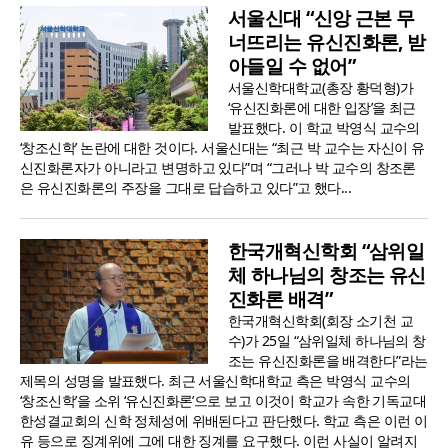
서울신대 “신앙 근본 무
너뜨리는 유신진화론, 받
아들일 수 없어”
서울신학대학교(총장 황덕형)가
‘유신진화론에 대한 입장’을 최근
발표했다. 이 학교 박영식 교수의
‘창조신학’ 논란에 대한 것이다. 서울신대는 “최근 박 교수는 자신이 유
신진화론자가 아니라고 변명하고 있다”며 “그러나 박 교수의 창조론
은 유신진화론의 주장을 그대로 답습하고 있다”고 했다...
한국개혁신학회 “삼위일
체 하나님의 창조는 유신
진화론 배격”
한국개혁신학회(회장 소기천 교
수)가 25일 “삼위일체 하나님의 창
조는 유신진화론을 배격한다”라는
제목의 성명을 발표했다. 최근 서울신학대학교 측은 박영식 교수의
‘창조신학’을 소위 ‘유신진화론’으로 보고 이것이 학교가 속한 기독교대
한성결교회의 신학 정체성에 위배된다고 판단했다. 학교 측은 이런 이
유 등으로 징계위에 그에 대한 징계를 요구했다. 이런 사실이 알려지