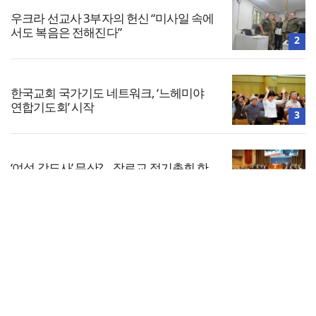
우크라 선교사 3부자의 헌신 “미사일 속에
서도 복음은 전해진다”
2
한국교회 국가기도 네트워크, ‘느헤미야
연합기도회’ 시작
3
‘여성 강도사’ 무산?… 장로교 정기총회 한
달여 앞으로
4
전체보기
찾으시는교회, 전 세대 목회 강화… ‘다음
세대 넘어 모든 세대로’
교회일반
5
교회
교회언론