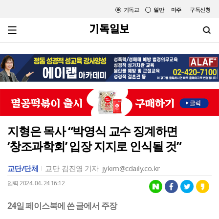
기독교
일반
미주
구독신청
지형은 목사 “박영식 교수 징계하면
‘창조과학회’ 입장 지지로 인식될 것”
교단/단체
교단
김진영 기자
jykim@cdaily.co.kr
입력 2024. 04. 24 16:12
24일 페이스북에 쓴 글에서 주장