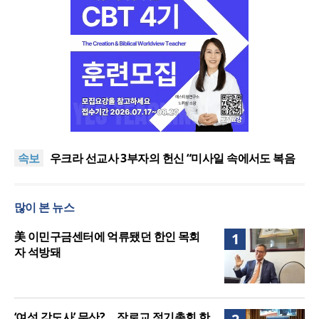
[최원호 목사의 영혼의 양식 63] 말씀은 같은데 왜 열
매는 다를까?
美 이민구금센터에 억류됐던 한인 목회자 석방돼
속보
우크라 선교사 3부자의 헌신 “미사일 속에서도 복음
은 전해진다”
“미래 선교, 분쟁·빈곤 지역 출신이 주도”
인도 마하라슈트라주 개종 금지법 시행… 기독교계
많이 본 뉴스
강력 반발
[최원호 목사의 영혼의 양식 63] 말씀은 같은데 왜 열
매는 다를까?
美 이민구금센터에 억류됐던 한인 목회자 석방돼
美 이민구금센터에 억류됐던 한인 목회
1
자 석방돼
‘여성 강도사’ 무산?… 장로교 정기총회 한