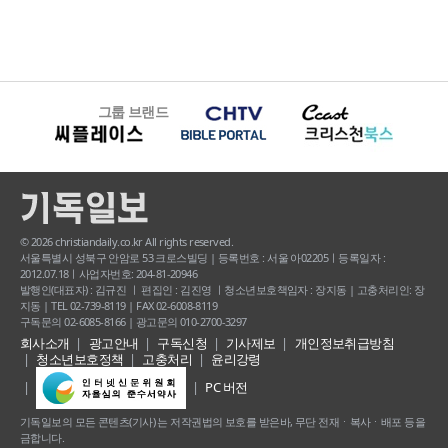
그룹 브랜드
© 2026 christiandaily.co.kr All rights reserved.
서울특별시 성북구 안암로 53 크로스빌딩 | 등록번호 : 서울 아02205ㅣ등록일자 :
2012.07.18ㅣ사업자번호: 204-81-20946
발행인(대표자) : 김규진 ㅣ 편집인 : 김진영 ㅣ청소년보호책임자 : 장지동 | 고충처리인: 장
지동 | TEL 02-739-8119 | FAX 02-6008-8119
구독문의 02-6085-8166 | 광고문의 010-2700-3297
회사소개
광고안내
구독신청
기사제보
개인정보취급방침
청소년보호정책
고충처리
윤리강령
PC 버전
기독일보의 모든 콘텐츠(기사) 는 저작권법의 보호를 받은바, 무단 전재ㆍ복사ㆍ배포 등을
금합니다.