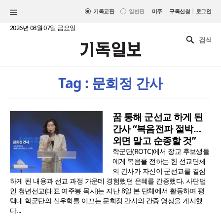
|
기독교판
일반판
미주
구독신청
로그인
2026년 08월 07일 금요일
Tag : 문희정 간사
꿈 통해 군선교 하게 된
간사 “복음전파 절박…
외면 말고 순종할 것”
학군단(ROTC)에서 장교 후보생들
에게 복음을 전하는 한 선교단체
의 간사가 자신이 군선교를 결심
하게 된 내용과 선교 과정 가운데 경험했던 은혜를 간증했다. 사단법
인 청년선교(대표 여주봉 목사)는 지난 8일 본 단체에서 활동하며 평
택대 학군단의 신우회를 이끄는 문희정 간사의 간증 영상을 게시했
다...