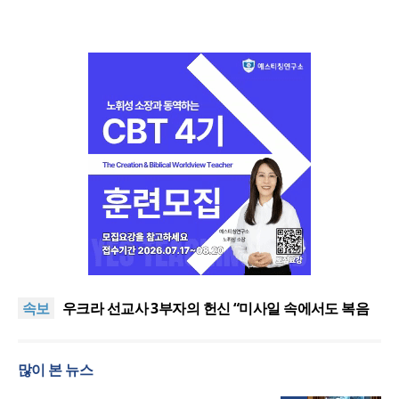
[최원호 목사의 영혼의 양식 63] 말씀은 같은데 왜 열
매는 다를까?
美 이민구금센터에 억류됐던 한인 목회자 석방돼
속보
우크라 선교사 3부자의 헌신 “미사일 속에서도 복음
은 전해진다”
“미래 선교, 분쟁·빈곤 지역 출신이 주도”
인도 마하라슈트라주 개종 금지법 시행… 기독교계
많이 본 뉴스
강력 반발
[최원호 목사의 영혼의 양식 63] 말씀은 같은데 왜 열
매는 다를까?
美 이민구금센터에 억류됐던 한인 목회자 석방돼