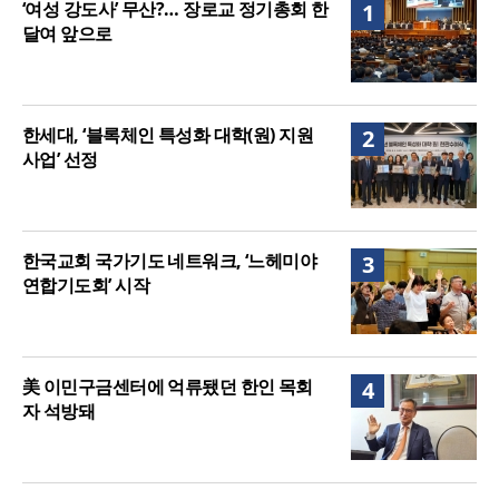
‘여성 강도사’ 무산?… 장로교 정기총회 한
1
달여 앞으로
한세대, ‘블록체인 특성화 대학(원) 지원
2
사업’ 선정
한국교회 국가기도 네트워크, ‘느헤미야
3
연합기도회’ 시작
美 이민구금센터에 억류됐던 한인 목회
4
자 석방돼