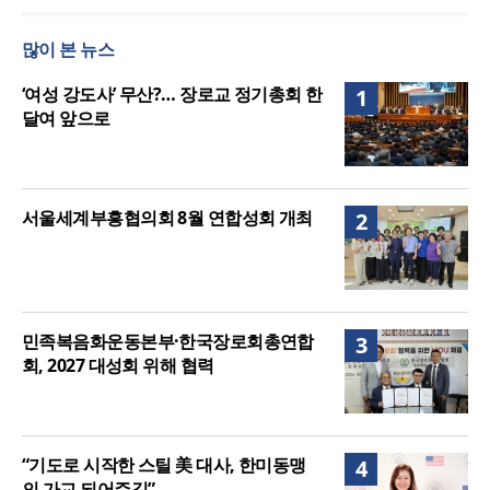
서울세계부흥협의회 8월 연합성회 개최
민족복음화운동본부·한국장로회총연합회, 2027 대
많이 본 뉴스
성회 위해 협력
“한국 복음의 시작에는 미국보다 먼저 일본이 있었습
니다”
“기도로 시작한 스틸 美 대사, 한미동맹의 가교 되어
‘여성 강도사’ 무산?… 장로교 정기총회 한
1
주길”
달여 앞으로
서울세계부흥협의회 8월 연합성회 개최
2
민족복음화운동본부·한국장로회총연합
3
회, 2027 대성회 위해 협력
“기도로 시작한 스틸 美 대사, 한미동맹
4
의 가교 되어주길”