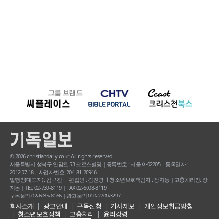
그룹 브랜드
© 2026 christiandaily.co.kr All rights reserved.
서울특별시 성북구 안암로 53 크로스빌딩 | 등록번호 : 서울 아02205ㅣ등록일자 :
2012.07.18ㅣ사업자번호: 204-81-20946
발행인(대표자) : 김규진 ㅣ 편집인 : 김진영 ㅣ청소년보호책임자 : 장지동 | 고충처리인: 장
지동 | TEL 02-739-8119 | FAX 02-6008-8119
구독문의 02-6085-8166 | 광고문의 010-2700-3297
회사소개
광고안내
구독신청
기사제보
개인정보취급방침
청소년보호정책
고충처리
윤리강령