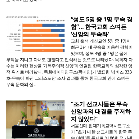
“성도 5명 중 1명 무속 경
험”… 한국교회 스며든
‘신앙의 무속화’
교회 출석 개신교인 5명 중 1명이
최근 3년 내 무속을 이용한 경험이
있으며, 성도 4명 중 1명은 몸에
부적을 지니고 다녀도 괜찮다고 인식하는 것으로 나타났다. 목회자 다
수는 이러한 현상을 ‘기복주의적 신앙’과 연결된 한국교회의 심각한 영
적 위기로 바라봤다. 목회데이터연구소(목데연)가 발표한 ‘넘버즈 333
호-무속에 빠진 그리스도인’ 조사 결과를 통해 한국교회 안에 스며든
무속 문화의 실..
"초기 선교사들은 무속
신앙과의 대결을 주저하
지 않았다"
서울신대 현대기독교역사연구소
가 "초기 내한 선교사들의 한국 무
속 이해"를 주제로 '제86회 정기세