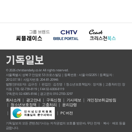
그룹 브랜드
© 2026 christiandaily.co.kr All rights reserved.
서울특별시 성북구 안암로 53 크로스빌딩 | 등록번호 : 서울 아02205ㅣ등록일자 :
2012.07.18ㅣ사업자번호: 204-81-20946
발행인(대표자) : 김규진 ㅣ 편집인 : 김진영 ㅣ청소년보호책임자 : 장지동 | 고충처리인: 장
지동 | TEL 02-739-8119 | FAX 02-6008-8119
구독문의 02-6085-8166 | 광고문의 010-2700-3297
회사소개
광고안내
구독신청
기사제보
개인정보취급방침
청소년보호정책
고충처리
윤리강령
PC 버전
기독일보의 모든 콘텐츠(기사) 는 저작권법의 보호를 받은바, 무단 전재ㆍ복사ㆍ배포 등을
금합니다.