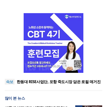
느헤미야 연합기도회, ‘왕의 기도’로 나라·한국교회·다
음세대 위해 합심
세기총 “자유를 지키며 하나 된 희망의 미래를 향하
속보
여”
한동대 RISE사업단, 포항 죽도시장 담은 로컬 매거진
‘포항집’ 발간
한남대·KAIST, 세계적 광자·전자기학 국제학술대회
‘PIERS’ 대전 유치
세계기독교 변화 속 한국 선교신학의 방향은?
많이 본 뉴스
느헤미야 연합기도회, ‘왕의 기도’로 나라·한국교회·다
음세대 위해 합심
세기총 “자유를 지키며 하나 된 희망의 미래를 향하