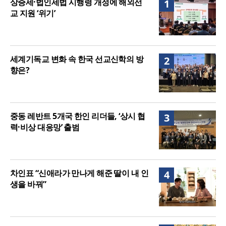
상증세·법인세법 시행령 개정에 해외선
1
여”
교 지원 ‘위기’
세계기독교 변화 속 한국 선교신학의 방
2
향은?
중동 레반트 5개국 한인 리더들, ‘상시 협
3
력·비상 대응망’ 출범
차인표 “신애라가 만나게 해준 딸이 내 인
4
생을 바꿔”