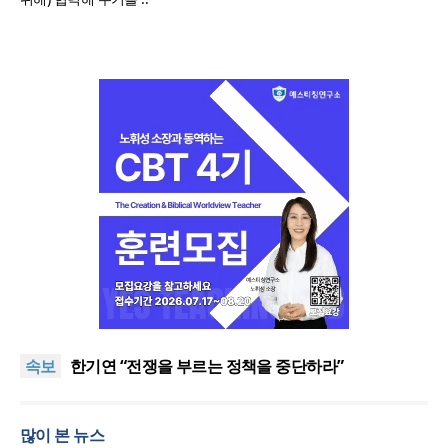
“한국 복음의 시작에는 미국보다 먼저 일본이 있었습
니다”
“기도로 시작한 스틸 美 대사, 한미동맹의 가교 되어
속보
주길”
한기연 “전쟁을 부르는 정책을 중단하라”
서울세계부흥협의회 8월 연합성회 개최
민족복음화운동본부·한국장로회총연합회, 2027 대
많이 본 뉴스
성회 위해 협력
“한국 복음의 시작에는 미국보다 먼저 일본이 있었습