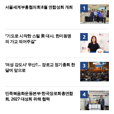
니다”
“기도로 시작한 스틸 美 대사, 한미동맹의 가교 되어
서울세계부흥협의회 8월 연합성회 개최
1
주길”
“기도로 시작한 스틸 美 대사, 한미동맹
2
의 가교 되어주길”
‘여성 강도사’ 무산?… 장로교 정기총회 한
3
달여 앞으로
민족복음화운동본부·한국장로회총연합
4
회, 2027 대성회 위해 협력