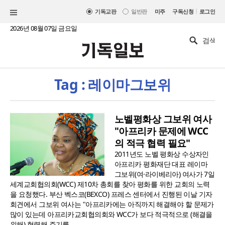
|
기독교판
일반판
미주
구독신청
로그인
2026년 08월 07일 금요일
Tag : 레이마그보위
노벨평화상 그보위 여사
"아프리카 문제에 WCC
의 적극 협력 필요"
2011년도 노벨 평화상 수상자인
아프리카 평화재단 대표 레이마
그보위(여·라이베리아) 여사가 7일
세계교회협의회(WCC) 제10차 총회를 찾아 평화를 위한 교회의 노력
을 요청했다. 부산 벡스코(BEXCO) 프레스 센터에서 진행된 이날 기자
회견에서 그보위 여사는 "아프리카에는 아직까지 해결해야 할 문제가
많이 있는데 아프리카교회협의회와 WCC가 보다 적극적으로 (해결을
위해) 협력해 주기를 ..