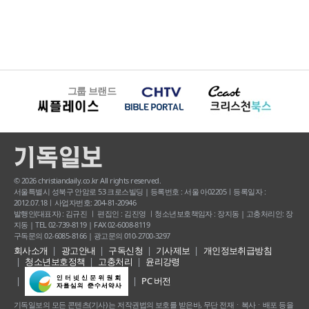
그룹 브랜드
© 2026 christiandaily.co.kr All rights reserved.
서울특별시 성북구 안암로 53 크로스빌딩 | 등록번호 : 서울 아02205ㅣ등록일자 :
2012.07.18ㅣ사업자번호: 204-81-20946
발행인(대표자) : 김규진 ㅣ 편집인 : 김진영 ㅣ청소년보호책임자 : 장지동 | 고충처리인: 장
지동 | TEL 02-739-8119 | FAX 02-6008-8119
구독문의 02-6085-8166 | 광고문의 010-2700-3297
회사소개
광고안내
구독신청
기사제보
개인정보취급방침
청소년보호정책
고충처리
윤리강령
PC 버전
기독일보의 모든 콘텐츠(기사) 는 저작권법의 보호를 받은바, 무단 전재ㆍ복사ㆍ배포 등을