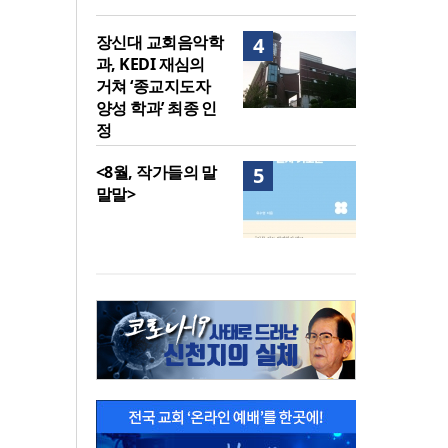
장신대 교회음악학
4
과, KEDI 재심의
거쳐 ‘종교지도자
양성 학과’ 최종 인
정
<8월, 작가들의 말
5
말말>