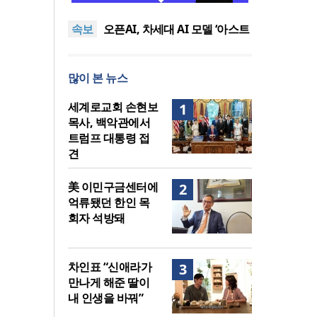
관에서 트럼프 대통령 접견
2026년 상반기 탈북민 입국 63
속보
명… 전년 동기 대비 34.4% 감
오픈AI, 차세대 AI 모델 ‘아스트
소
라’ 일부 활동 중단… “중대한 사
김병기 의원직 제명 요구 국민
이버 공격 역량 배제 못해”
동의청원… 13개 비위 의혹 경
오세훈, 용산공원 아파트 건설
많이 본 뉴스
찰 수사 11개월째
관측에 재차 반대… “미래세대
세계로교회 손현보 목사, 백악
위한 국가적 자산”
관에서 트럼프 대통령 접견
2026년 상반기 탈북민 입국 63
세계로교회 손현보
1
명… 전년 동기 대비 34.4% 감
목사, 백악관에서
소
트럼프 대통령 접
견
美 이민구금센터에
2
억류됐던 한인 목
회자 석방돼
차인표 “신애라가
3
만나게 해준 딸이
내 인생을 바꿔”