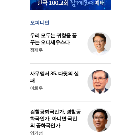
오피니언
우리 모두는 귀향을 꿈
꾸는 오디세우스다
정재우
사무엘서 35. 다윗의 실
패
이희우
검찰공화국인가, 경찰공
화국인가, 아니면 국민
의 공화국인가
양기성