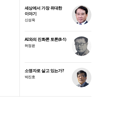
세상에서 가장 위대한
이야기
신성욱
AI와의 진화론 토론(8-1)
허정윤
소명자로 살고 있는가?
박진호