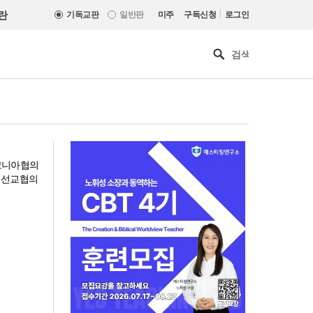
|
란
기독교판
일반판
미주
구독신청
로그인
아코니아협의
세계선교협의
세계로교회 손현보 목사, 백악