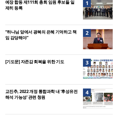
예장 합동 제111회 총회 임원 후보들 일
1
제히 등록
“하나님 앞에서 광복의 은혜 기억하고 책
2
임 감당해야”
[기도문] 자존감 회복을 위한 기도
3
교진추, 2022 개정 통합과학 내 ‘후성유전
4
해석 가능성’ 관련 청원