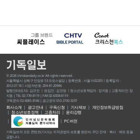
그룹 브랜드
© 2026 christiandaily.co.kr All rights reserved.
서울특별시 성북구 안암로 53 크로스빌딩 | 등록번호 : 서울 아02205ㅣ등록일자 :
2012.07.18ㅣ사업자번호: 204-81-20946
발행인(대표자) : 김규진 ㅣ 편집인 : 김진영 ㅣ청소년보호책임자 : 장지동 | 고충처리인: 장
지동 | TEL 02-739-8119 | FAX 02-6008-8119
구독문의 02-6085-8166 | 광고문의 010-2700-3297
회사소개
광고안내
구독신청
기사제보
개인정보취급방침
청소년보호정책
고충처리
윤리강령
PC 버전
기독일보의 모든 콘텐츠(기사) 는 저작권법의 보호를 받은바, 무단 전재ㆍ복사ㆍ배포 등을
금합니다.