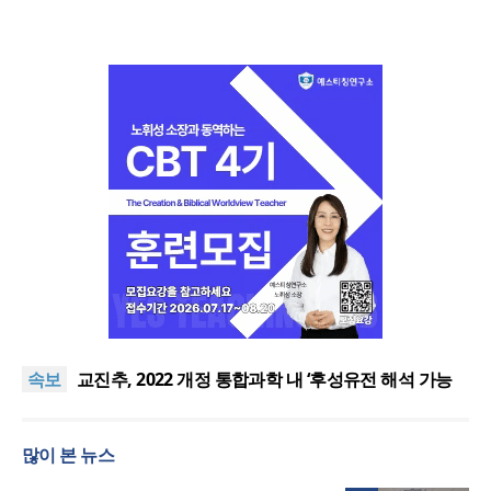
횃불트리니티신학대학원대, ACSI 국제 기독교사 자
격 과정 신설
“하나님 앞에서 광복의 은혜 기억하고 책임 감당해야”
속보
교진추, 2022 개정 통합과학 내 ‘후성유전 해석 가능
성’ 관련 청원
[기도문] 자존감 회복을 위한 기도
김종진 몽골 선교사, 한인세계선교사회(KWMF) 신임
많이 본 뉴스
대표회장 취임
횃불트리니티신학대학원대, ACSI 국제 기독교사 자
격 과정 신설
“하나님 앞에서 광복의 은혜 기억하고 책임 감당해야”