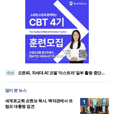
기감 이대위, 감신대 도서관에 퀴어서적 ‘별도 부스’ 마
련 조치
2026년 상반기 탈북민 입국 63명… 전년 동기 대비
속보
34.4% 감소
오픈AI, 차세대 AI 모델 ‘아스트라’ 일부 활동 중단…
“중대한 사이버 공격 역량 배제 못해”
김병기 의원직 제명 요구 국민동의청원… 13개 비위
의혹 경찰 수사 11개월째
오세훈, 용산공원 아파트 건설 관측에 재차 반대… “미
많이 본 뉴스
래세대 위한 국가적 자산”
기감 이대위, 감신대 도서관에 퀴어서적 ‘별도 부스’ 마
련 조치
2026년 상반기 탈북민 입국 63명… 전년 동기 대비
세계로교회 손현보 목사, 백악관에서 트
1
34.4% 감소
럼프 대통령 접견