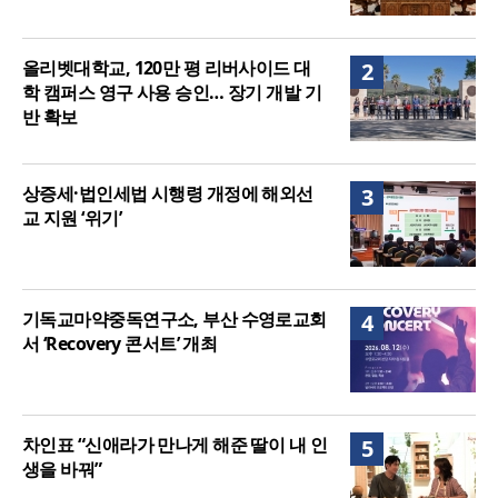
올리벳대학교, 120만 평 리버사이드 대
2
학 캠퍼스 영구 사용 승인… 장기 개발 기
반 확보
상증세·법인세법 시행령 개정에 해외선
3
교 지원 ‘위기’
기독교마약중독연구소, 부산 수영로교회
4
서 ‘Recovery 콘서트’ 개최
차인표 “신애라가 만나게 해준 딸이 내 인
5
생을 바꿔”