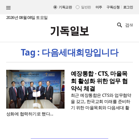
|
기독교판
일반판
미주
구독신청
로그인
2026년 08월 08일 토요일
Tag : 다음세대희망입니다
예장통합 · CTS, 마을목
회 활성화 위한 업무 협
약식 체결
최근 예장통합은 CTS와 업무협약
을 갖고, 한국교회 미래를 준비하
기 위한 마을목회와 다음세대 활
성화에 협력하기로 했다...