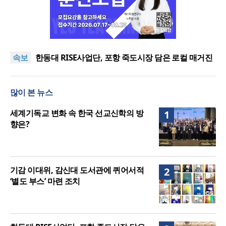
느헤미야 연합기도회, ‘왕의 기도’로 나라·한국교회·다
음세대 위해 합심
세기총 “자유를 지키며 하나 된 희망의 미래를 향하
속보
여”
한동대 RISE사업단, 포항 죽도시장 담은 로컬 매거진
‘포항집’ 발간
한남대·KAIST, 세계적 광자·전자기학 국제학술대회
‘PIERS’ 대전 유치
세계기독교 변화 속 한국 선교신학의 방향은?
많이 본 뉴스
느헤미야 연합기도회, ‘왕의 기도’로 나라·한국교회·다
음세대 위해 합심
세기총 “자유를 지키며 하나 된 희망의 미래를 향하
세계기독교 변화 속 한국 선교신학의 방
1
여”
향은?
기감 이대위, 감신대 도서관에 퀴어서적
2
‘별도 부스’ 마련 조치