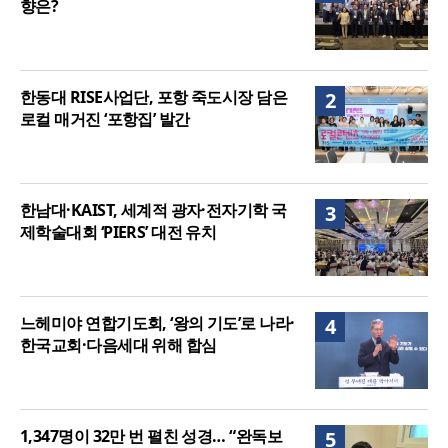
향은?
한동대 RISE사업단, 포항 죽도시장 담은
2
로컬 매거진 ‘포항집’ 발간
한남대·KAIST, 세계적 광자·전자기학 국
3
제학술대회 ‘PIERS’ 대전 유치
느헤미야 연합기도회, ‘왕의 기도’로 나라·
4
한국교회·다음세대 위해 합심
1,347명이 32만 번 펼친 성경… “완독보
5