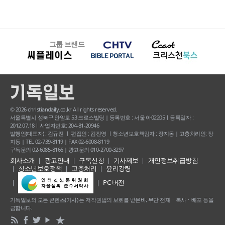
그룹 브랜드
© 2026 christiandaily.co.kr All rights reserved.
서울특별시 성북구 안암로 53 크로스빌딩 | 등록번호 : 서울 아02205ㅣ등록일자 :
2012.07.18ㅣ사업자번호: 204-81-20946
발행인(대표자) : 김규진 ㅣ 편집인 : 김진영 ㅣ청소년보호책임자 : 장지동 | 고충처리인: 장
지동 | TEL 02-739-8119 | FAX 02-6008-8119
구독문의 02-6085-8166 | 광고문의 010-2700-3297
회사소개
광고안내
구독신청
기사제보
개인정보취급방침
청소년보호정책
고충처리
윤리강령
PC 버전
기독일보의 모든 콘텐츠(기사) 는 저작권법의 보호를 받은바, 무단 전재ㆍ복사ㆍ배포 등을
금합니다.