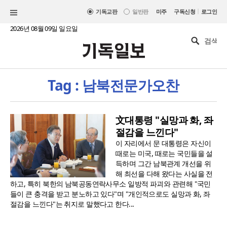
|
기독교판
일반판
미주
구독신청
로그인
2026년 08월 09일 일요일
Tag : 남북전문가오찬
文대통령 "실망과 화, 좌
절감을 느낀다"
이 자리에서 문 대통령은 자신이
때로는 미국, 때로는 국민들을 설
득하며 그간 남북관계 개선을 위
해 최선을 다해 왔다는 사실을 전
하고, 특히 북한의 남북공동연락사무소 일방적 파괴와 관련해 "국민
들이 큰 충격을 받고 분노하고 있다"며 "개인적으로도 실망과 화, 좌
절감을 느낀다"는 취지로 말했다고 한다...