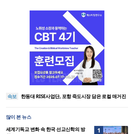
느헤미야 연합기도회, ‘왕의 기도’로 나라·한국교회·다
음세대 위해 합심
세기총 “자유를 지키며 하나 된 희망의 미래를 향하
속보
여”
한동대 RISE사업단, 포항 죽도시장 담은 로컬 매거진
‘포항집’ 발간
한남대·KAIST, 세계적 광자·전자기학 국제학술대회
‘PIERS’ 대전 유치
세계기독교 변화 속 한국 선교신학의 방향은?
많이 본 뉴스
느헤미야 연합기도회, ‘왕의 기도’로 나라·한국교회·다
음세대 위해 합심
세기총 “자유를 지키며 하나 된 희망의 미래를 향하
세계기독교 변화 속 한국 선교신학의 방
1
여”