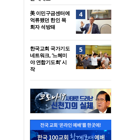
美 이민구금센터에
4
억류됐던 한인 목
회자 석방돼
한국교회 국가기도
5
네트워크, ‘느헤미
야 연합기도회’ 시
작