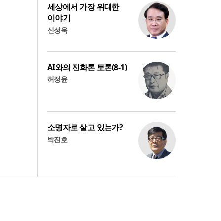
세상에서 가장 위대한
이야기
신성욱
AI와의 진화론 토론(8-1)
허정윤
소명자로 살고 있는가?
박진호