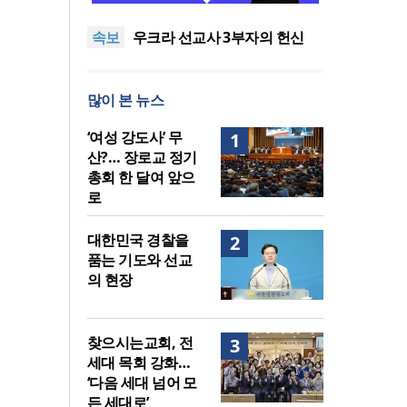
말씀은 같은데 왜 열매는 다를
美 이민구금센터에 억류됐던
속보
까?
한인 목회자 석방돼
우크라 선교사 3부자의 헌신
“미사일 속에서도 복음은 전해
“미래 선교, 분쟁·빈곤 지역 출
진다”
신이 주도”
인도 마하라슈트라주 개종 금
많이 본 뉴스
지법 시행… 기독교계 강력 반
[최원호 목사의 영혼의 양식 63]
발
말씀은 같은데 왜 열매는 다를
美 이민구금센터에 억류됐던
‘여성 강도사’ 무
1
까?
한인 목회자 석방돼
산?… 장로교 정기
총회 한 달여 앞으
로
대한민국 경찰을
2
품는 기도와 선교
의 현장
찾으시는교회, 전
3
세대 목회 강화…
‘다음 세대 넘어 모
든 세대로’