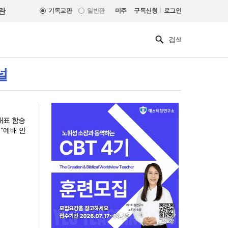
|
란
기독교판
일반판
미주
구독신청
로그인
널
대표 함승
"예배 안
[최원호 목사의 영혼의 양식 63]