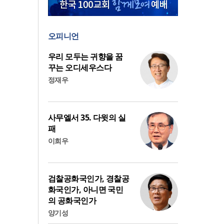
오피니언
우리 모두는 귀향을 꿈
꾸는 오디세우스다
정재우
사무엘서 35. 다윗의 실
패
이희우
검찰공화국인가, 경찰공
화국인가, 아니면 국민
의 공화국인가
양기성