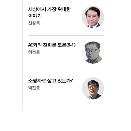
세상에서 가장 위대한
이야기
신성욱
AI와의 진화론 토론(8-1)
허정윤
소명자로 살고 있는가?
박진호