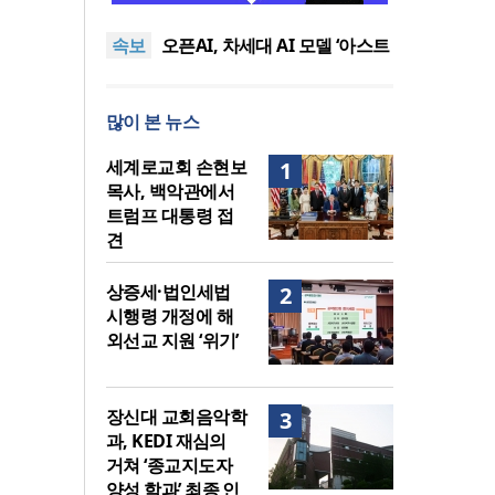
퀴어서적 ‘별도 부스’ 마련 조치
2026년 상반기 탈북민 입국 63
속보
명… 전년 동기 대비 34.4% 감
오픈AI, 차세대 AI 모델 ‘아스트
소
라’ 일부 활동 중단… “중대한 사
김병기 의원직 제명 요구 국민
이버 공격 역량 배제 못해”
동의청원… 13개 비위 의혹 경
오세훈, 용산공원 아파트 건설
많이 본 뉴스
찰 수사 11개월째
관측에 재차 반대… “미래세대
기감 이대위, 감신대 도서관에
위한 국가적 자산”
퀴어서적 ‘별도 부스’ 마련 조치
2026년 상반기 탈북민 입국 63
세계로교회 손현보
1
명… 전년 동기 대비 34.4% 감
목사, 백악관에서
소
트럼프 대통령 접
견
상증세·법인세법
2
시행령 개정에 해
외선교 지원 ‘위기’
장신대 교회음악학
3
과, KEDI 재심의
거쳐 ‘종교지도자
양성 학과’ 최종 인