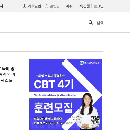
|
란
기독교판
일반판
미주
구독신청
로그인
교육의 방
과의 인격
쓴 페스트
기감 이대위, 감신대 도서관에