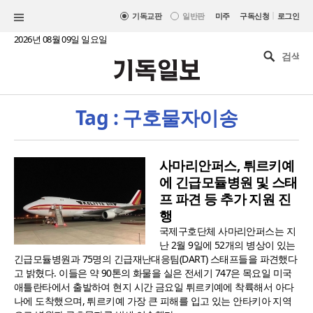
|
기독교판
일반판
미주
구독신청
로그인
2026년 08월 09일 일요일
Tag : 구호물자이송
사마리안퍼스, 튀르키예
에 긴급모듈병원 및 스태
프 파견 등 추가 지원 진
행
국제구호단체 사마리안퍼스는 지
난 2월 9일에 52개의 병상이 있는
긴급모듈병원과 75명의 긴급재난대응팀(DART) 스태프들을 파견했다
고 밝혔다. 이들은 약 90톤의 화물을 실은 전세기 747은 목요일 미국
애틀란타에서 출발하여 현지 시간 금요일 튀르키예에 착륙해서 아다
나에 도착했으며, 튀르키예 가장 큰 피해를 입고 있는 안타키아 지역