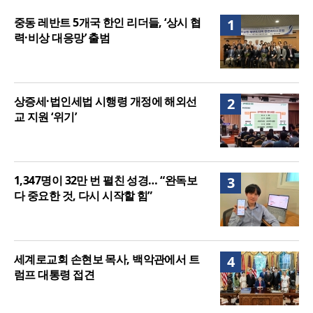
음세대 위해 합심
세기총 “자유를 지키며 하나 된 희망의 미래를 향하
중동 레반트 5개국 한인 리더들, ‘상시 협
1
여”
력·비상 대응망’ 출범
상증세·법인세법 시행령 개정에 해외선
2
교 지원 ‘위기’
1,347명이 32만 번 펼친 성경… “완독보
3
다 중요한 것, 다시 시작할 힘”
세계로교회 손현보 목사, 백악관에서 트
4
럼프 대통령 접견