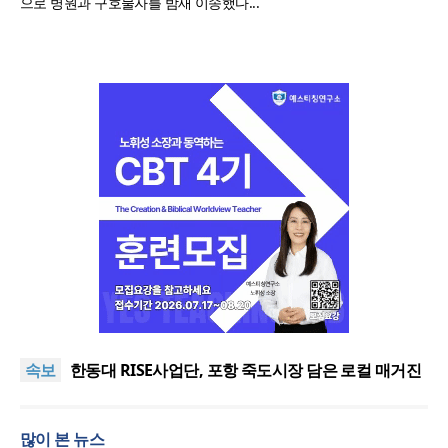
으로 병원과 구호물자를 밤새 이송했다...
느헤미야 연합기도회, ‘왕의 기도’로 나라·한국교회·다
음세대 위해 합심
세기총 “자유를 지키며 하나 된 희망의 미래를 향하
속보
여”
한동대 RISE사업단, 포항 죽도시장 담은 로컬 매거진
‘포항집’ 발간
한남대·KAIST, 세계적 광자·전자기학 국제학술대회
‘PIERS’ 대전 유치
세계기독교 변화 속 한국 선교신학의 방향은?
많이 본 뉴스
느헤미야 연합기도회, ‘왕의 기도’로 나라·한국교회·다