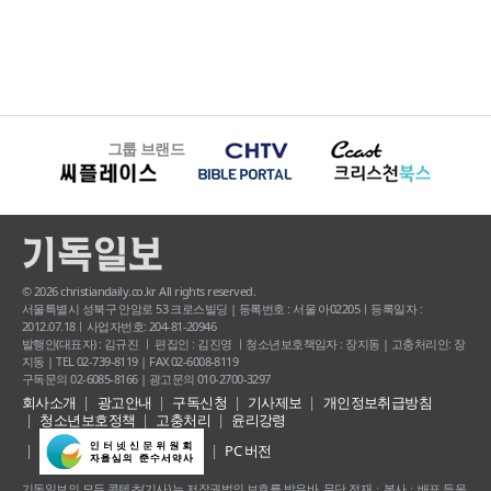
그룹 브랜드
© 2026 christiandaily.co.kr All rights reserved.
서울특별시 성북구 안암로 53 크로스빌딩 | 등록번호 : 서울 아02205ㅣ등록일자 :
2012.07.18ㅣ사업자번호: 204-81-20946
발행인(대표자) : 김규진 ㅣ 편집인 : 김진영 ㅣ청소년보호책임자 : 장지동 | 고충처리인: 장
지동 | TEL 02-739-8119 | FAX 02-6008-8119
구독문의 02-6085-8166 | 광고문의 010-2700-3297
회사소개
광고안내
구독신청
기사제보
개인정보취급방침
청소년보호정책
고충처리
윤리강령
PC 버전
기독일보의 모든 콘텐츠(기사) 는 저작권법의 보호를 받은바, 무단 전재ㆍ복사ㆍ배포 등을