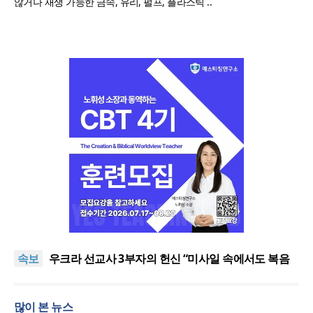
않거나 재생 가능한 금속, 유리, 펄프, 플라스틱 ..
[최원호 목사의 영혼의 양식 63] 말씀은 같은데 왜 열
매는 다를까?
美 이민구금센터에 억류됐던 한인 목회자 석방돼
속보
우크라 선교사 3부자의 헌신 “미사일 속에서도 복음
은 전해진다”
“미래 선교, 분쟁·빈곤 지역 출신이 주도”
인도 마하라슈트라주 개종 금지법 시행… 기독교계
많이 본 뉴스
강력 반발
[최원호 목사의 영혼의 양식 63] 말씀은 같은데 왜 열