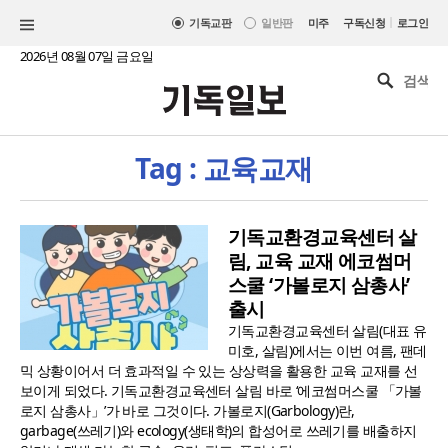
|
기독교판
일반판
미주
구독신청
로그인
2026년 08월 07일 금요일
Tag : 교육교재
기독교환경교육센터 살
림, 교육 교재 에코썸머
스쿨 ‘가볼로지 삼총사’
출시
기독교환경교육센터 살림(대표 유
미호, 살림)에서는 이번 여름, 팬데
믹 상황이어서 더 효과적일 수 있는 상상력을 활용한 교육 교재를 선
보이게 되었다. 기독교환경교육센터 살림 바로 ‘에코썸머스쿨 「가볼
로지 삼총사」’가 바로 그것이다. 가볼로지(Garbology)란,
garbage(쓰레기)와 ecology(생태학)의 합성어로 쓰레기를 배출하지