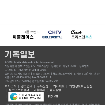
그룹 브랜드
© 2026 christiandaily.co.kr All rights reserved.
서울특별시 성북구 안암로 53 크로스빌딩 | 등록번호 : 서울 아02205ㅣ등록일자 :
2012.07.18ㅣ사업자번호: 204-81-20946
발행인(대표자) : 김규진 ㅣ 편집인 : 김진영 ㅣ청소년보호책임자 : 장지동 | 고충처리인: 장
지동 | TEL 02-739-8119 | FAX 02-6008-8119
구독문의 02-6085-8166 | 광고문의 010-2700-3297
회사소개
광고안내
구독신청
기사제보
개인정보취급방침
청소년보호정책
고충처리
윤리강령
PC 버전
기독일보의 모든 콘텐츠(기사) 는 저작권법의 보호를 받은바, 무단 전재ㆍ복사ㆍ배포 등을