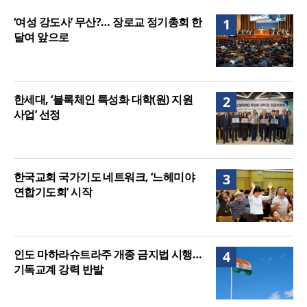
매는 다를까?
美 이민구금센터에 억류됐던 한인 목회자 석방돼
‘여성 강도사’ 무산?… 장로교 정기총회 한
1
달여 앞으로
한세대, ‘블록체인 특성화 대학(원) 지원
2
사업’ 선정
한국교회 국가기도 네트워크, ‘느헤미야
3
연합기도회’ 시작
인도 마하라슈트라주 개종 금지법 시행…
4
기독교계 강력 반발