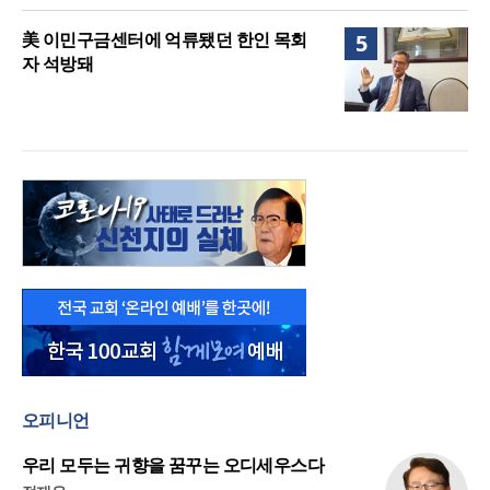
美 이민구금센터에 억류됐던 한인 목회
5
자 석방돼
오피니언
우리 모두는 귀향을 꿈꾸는 오디세우스다