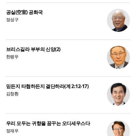
공실(空室) 공화국
정성구
브리스길라 부부의 신앙(2)
한평우
믿든지 타협하든지 결단하라(계 2:12-17)
김창환
우리 모두는 귀향을 꿈꾸는 오디세우스다
정재우