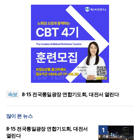
한동대 RISE사업단, 포항 죽도시장 담은 로컬 매거진
‘포항집’ 발간
“광복절 맞아 자유 지키고 다음세대 위해 기도하자”
속보
8·15 전국통일광장 연합기도회, 대전서 열린다
공실(空室) 공화국
세기총 “자유를 지키며 하나 된 희망의 미래를 향하
많이 본 뉴스
여”
한동대 RISE사업단, 포항 죽도시장 담은 로컬 매거진
‘포항집’ 발간
“광복절 맞아 자유 지키고 다음세대 위해 기도하자”
8·15 전국통일광장 연합기도회, 대전서
1
열린다