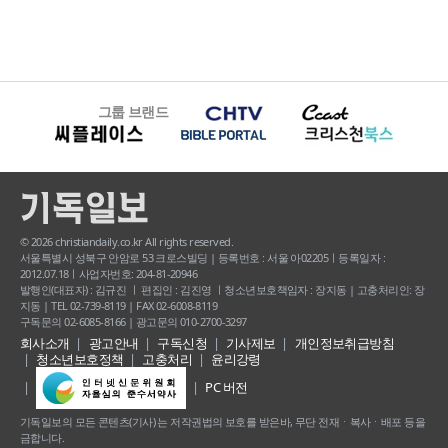
그룹 브랜드
© 2026 christiandaily.co.kr All rights reserved.
서울특별시 성북구 안암로 53 크로스빌딩 | 등록번호 : 서울 아02205ㅣ등록일자 :
2012.07.18ㅣ사업자번호: 204-81-20946
발행인(대표자) : 김규진 ㅣ 편집인 : 김진영 ㅣ청소년보호책임자 : 장지동 | 고충처리인: 장
지동 | TEL 02-739-8119 | FAX 02-6008-8119
구독문의 02-6085-8166 | 광고문의 010-2700-3297
회사소개
광고안내
구독신청
기사제보
개인정보취급방침
청소년보호정책
고충처리
윤리강령
PC 버전
기독일보의 모든 콘텐츠(기사) 는 저작권법의 보호를 받은바, 무단 전재ㆍ복사ㆍ배포 등을
금합니다.