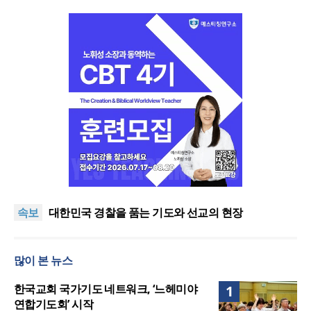
한기연 “전쟁을 부르는 정책을 중단하라”
정신건강 치료 인프라 부족… 정신질환 평생유병률
속보
27.8%, 중증 입원·재활 확충 과제
대한민국 경찰을 품는 기도와 선교의 현장
한국교회 국가기도 네트워크, ‘느헤미야 연합기도회’
시작
“기도로 시작한 스틸 美 대사, 한미동맹의 가교 되어
많이 본 뉴스
주길”
한기연 “전쟁을 부르는 정책을 중단하라”
정신건강 치료 인프라 부족… 정신질환 평생유병률
한국교회 국가기도 네트워크, ‘느헤미야
1
27.8%, 중증 입원·재활 확충 과제
연합기도회’ 시작