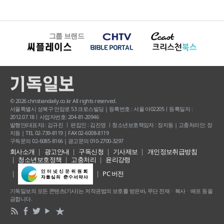
그룹 브랜드
© 2026 christiandaily.co.kr All rights reserved.
서울특별시 성북구 안암로 53 크로스빌딩 | 등록번호 : 서울 아02205ㅣ등록일자 :
2012.07.18ㅣ사업자번호: 204-81-20946
발행인(대표자) : 김규진 ㅣ 편집인 : 김진영 ㅣ청소년보호책임자 : 장지동 | 고충처리인: 장
지동 | TEL 02-739-8119 | FAX 02-6008-8119
구독문의 02-6085-8166 | 광고문의 010-2700-3297
회사소개
광고안내
구독신청
기사제보
개인정보취급방침
청소년보호정책
고충처리
윤리강령
PC 버전
기독일보의 모든 콘텐츠(기사) 는 저작권법의 보호를 받은바, 무단 전재ㆍ복사ㆍ배포 등을
금합니다.