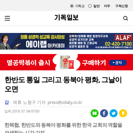
기독교
일반
미주
구독신청
한반도 통일 그리고 동북아 평화, 그날이
오면
감
제휴
노형구 기자
press@cdaily.co.kr
입력 2018. 07. 04 07:00
한목협, 한반도와 동북아 평화를 위한 한국 교회의 역할을
모색하는 시간 가져