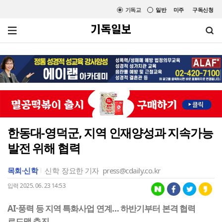
기독교
일반
미주
구독신청
한동대-영덕군, 지역 인재양성과 지속가능
발전 위해 협력
목회·신학
신학
장요한 기자
press@cdaily.co.kr
입력 2025. 06. 23 14:53
AI·풍력 등 지역 특화사업 연계… 하반기부터 본격 협력
로드맵 추진