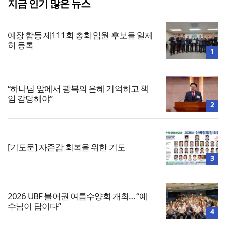
지금 인기 많은 뉴스
예장 합동 제111회 총회 임원 후보들 일제
히 등록
1
“하나님 앞에서 광복의 은혜 기억하고 책
임 감당해야”
2
[기도문] 자존감 회복을 위한 기도
3
2026 UBF 불어권 여름수양회 개최… “예
수님이 답이다”
4