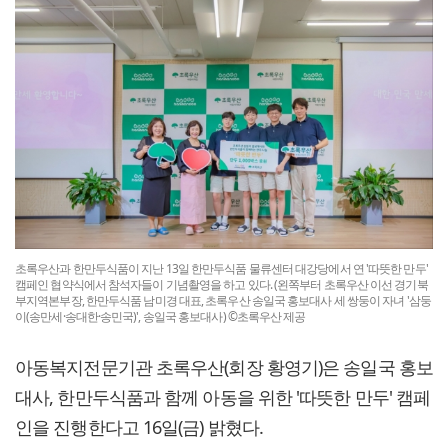
초록우산과 한만두식품이 지난 13일 한만두식품 물류센터 대강당에서 연 '따뜻한 만두'
캠페인 협약식에서 참석자들이 기념촬영을 하고 있다. (왼쪽부터 초록우산 이선 경기북
부지역본부장, 한만두식품 남미경 대표, 초록우산 송일국 홍보대사 세 쌍둥이 자녀 '삼둥
이(송만세·송대한·송민국)', 송일국 홍보대사) ©초록우산 제공
아동복지전문기관 초록우산(회장 황영기)은 송일국 홍보
대사, 한만두식품과 함께 아동을 위한 '따뜻한 만두' 캠페
인을 진행한다고 16일(금) 밝혔다.