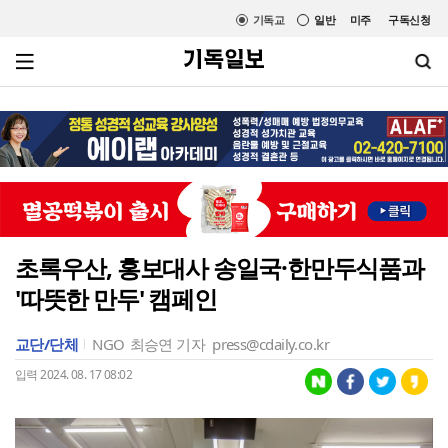
기독교
일반
미주
구독신청
초록우산, 홍보대사 송일국·한만두식품과
'따뜻한 만두' 캠페인
교단/단체
NGO
최승연 기자
press@cdaily.co.kr
입력 2024. 08. 17 08:02