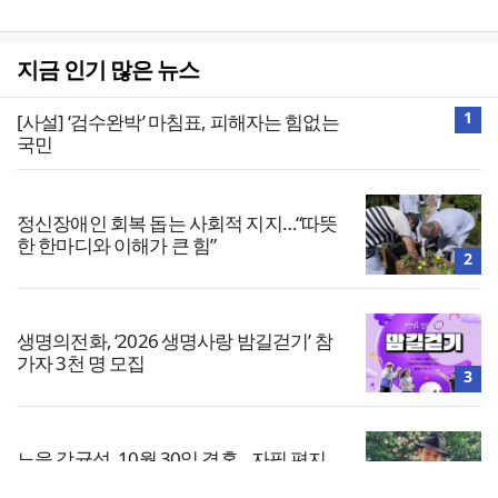
지금 인기 많은 뉴스
1
[사설] ‘검수완박’ 마침표, 피해자는 힘없는
국민
정신장애인 회복 돕는 사회적 지지…“따뜻
한 한마디와 이해가 큰 힘”
2
생명의전화, ‘2026 생명사랑 밤길걷기’ 참
가자 3천 명 모집
3
노을 강균성, 10월 30일 결혼…자필 편지
로 팬들에게 직접 발표
4