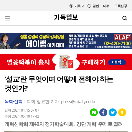
기독교
일반
미주
구독신청
‘설교’란 무엇이며 어떻게 전해야 하는
것인가?
목회·신학
학회
장요한 기자
press@cdaily.co.kr
입력 2024. 04. 15 07:07
수정 2024. 06. 10 17:42
개혁신학회 제40차 정기학술대회, ‘강단 개혁’ 주제로 열려