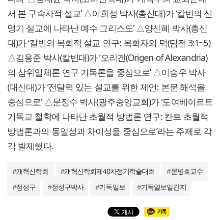
서 본 구속사적 설교’ △이희성 박사(총신대)가 ‘칼빈의 신
명기 설교에 나타난 예수 그리스도’ △양신혜 박사(총신
대)가 ‘칼빈의 목회적 설교 연구: 목회자의 덕(딤전 3:1~5)
△김용준 박사(칼빈대)가 ‘오리겐(Origen of Alexandria)
의 삼위일체론 연구 기독론을 중심으로’ △이승우 박사
(대신대)가 ‘전달력 있는 설교를 위한 제언: 본문 해석을
중심으로’ △문정수 박사(광주중앙교회)가 ‘도여베이르트
기독교 철학에 나타난 초월적 방법론 연구: 칸트 초월적
방법론과의 동일성과 차이성을 중심으로’라는 주제로 각
각 발제했다.
#
개혁신학회
#
개혁신학회제40차정기학술대회
#
문병호교수
#
정성구
#
정성구박사
#
기독일보
#
기독일보일간지