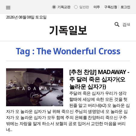
|
기독교판
일반판
미주
구독신청
로그인
2026년 08월 08일 토요일
Tag : The Wonderful Cross
[추천 찬양] MADAWAY -
주 달려 죽은 십자가(오
놀라운 십자가)
주달려 죽은 십자가 우리가 생각
할때에 세상에 속한 모든 것을 헛
된줄 알고 버리네(x2) 오 놀라운 십
자가 오 놀라운 십자가 날 위해 죽으신 주님의 생명얻네 오 놀라운 십
자가 오 놀라운 십자가 모두 함께 주의 은혜를 찬양하리 죽으신 구주
밖에는 자랑을 말게 하소서 보혈의 공로 입어서 교만한 마음을 버리
네..