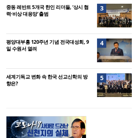
중동 레반트 5개국 한인 리더들, ‘상시 협
3
력·비상 대응망’ 출범
평양대부흥 120주년 기념 전국대성회, 9
4
일 수원서 열려
세계기독교 변화 속 한국 선교신학의 방
5
향은?