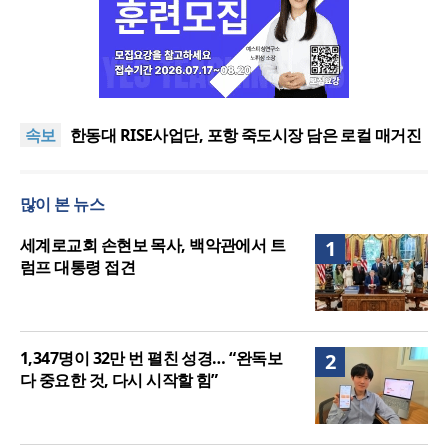
느헤미야 연합기도회, ‘왕의 기도’로 나라·한국교회·다
음세대 위해 합심
세기총 “자유를 지키며 하나 된 희망의 미래를 향하
속보
여”
한동대 RISE사업단, 포항 죽도시장 담은 로컬 매거진
‘포항집’ 발간
한남대·KAIST, 세계적 광자·전자기학 국제학술대회
‘PIERS’ 대전 유치
세계기독교 변화 속 한국 선교신학의 방향은?
많이 본 뉴스
느헤미야 연합기도회, ‘왕의 기도’로 나라·한국교회·다
음세대 위해 합심
세기총 “자유를 지키며 하나 된 희망의 미래를 향하
세계로교회 손현보 목사, 백악관에서 트
1
여”
럼프 대통령 접견
1,347명이 32만 번 펼친 성경… “완독보
2
다 중요한 것, 다시 시작할 힘”