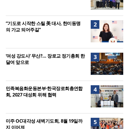
“기도로 시작한 스틸 美 대사, 한미동맹
2
의 가교 되어주길”
‘여성 강도사’ 무산?… 장로교 정기총회 한
3
달여 앞으로
민족복음화운동본부·한국장로회총연합
4
회, 2027 대성회 위해 협력
미주 OC대각성 새벽기도회, 8월 19일까
5
지 이어져