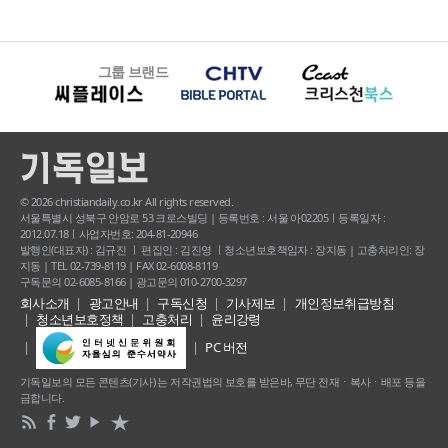
그룹 브랜드
© 2026 christiandaily.co.kr All rights reserved.
서울특별시 성북구 안암로 53 크로스빌딩 | 등록번호 : 서울 아02205ㅣ등록일자 :
2012.07.18ㅣ사업자번호: 204-81-20946
발행인(대표자) : 김규진 ㅣ 편집인 : 김진영 ㅣ청소년보호책임자 : 장지동 | 고충처리인: 장
지동 | TEL 02-739-8119 | FAX 02-6008-8119
구독문의 02-6085-8166 | 광고문의 010-2700-3297
회사소개
광고안내
구독신청
기사제보
개인정보취급방침
청소년보호정책
고충처리
윤리강령
PC 버전
기독일보의 모든 콘텐츠(기사) 는 저작권법의 보호를 받은바, 무단 전재ㆍ복사ㆍ배포 등을
금합니다.