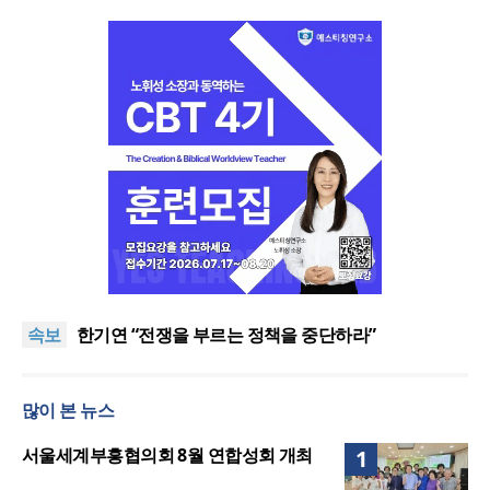
“한국 복음의 시작에는 미국보다 먼저 일본이 있었습
니다”
“기도로 시작한 스틸 美 대사, 한미동맹의 가교 되어
속보
주길”
한기연 “전쟁을 부르는 정책을 중단하라”
서울세계부흥협의회 8월 연합성회 개최
민족복음화운동본부·한국장로회총연합회, 2027 대
많이 본 뉴스
성회 위해 협력
“한국 복음의 시작에는 미국보다 먼저 일본이 있었습
니다”
“기도로 시작한 스틸 美 대사, 한미동맹의 가교 되어
서울세계부흥협의회 8월 연합성회 개최
1
주길”