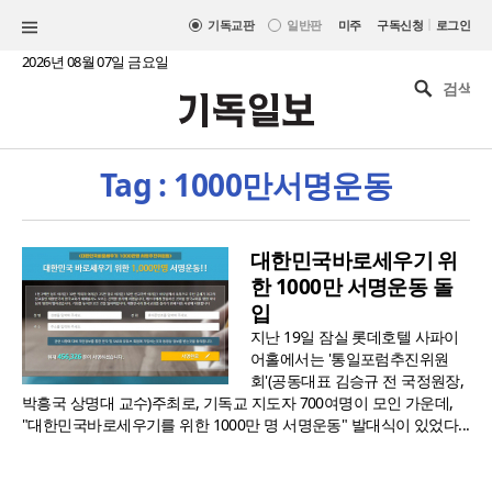
|
기독교판
일반판
미주
구독신청
로그인
2026년 08월 07일 금요일
Tag : 1000만서명운동
대한민국바로세우기 위
한 1000만 서명운동 돌
입
지난 19일 잠실 롯데호텔 사파이
어홀에서는 '통일포럼추진위원
회'(공동대표 김승규 전 국정원장,
박흥국 상명대 교수)주최로, 기독교 지도자 700여명이 모인 가운데,
"대한민국바로세우기를 위한 1000만 명 서명운동" 발대식이 있었다...