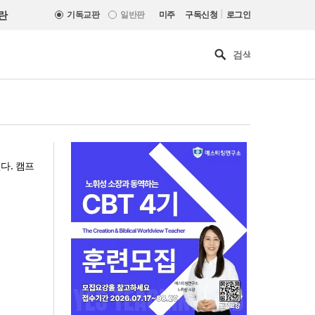
|
란
기독교판
일반판
미주
구독신청
로그인
된다. 캠프
한기연 “전쟁을 부르는 정책을