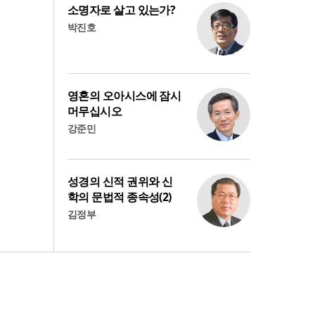
소명자로 살고 있는가?
박진호
영혼의 오아시스에 잠시
머무십시오
강준민
성경의 신적 권위와 신
학의 문법적 종속성(2)
김정부