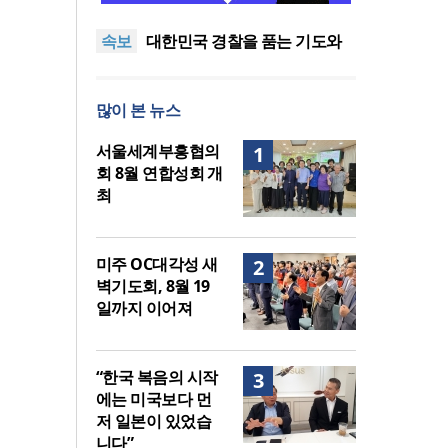
중단하라”
정신건강 치료 인프라 부족…
속보
정신질환 평생유병률 27.8%,
대한민국 경찰을 품는 기도와
중증 입원·재활 확충 과제
선교의 현장
한국교회 국가기도 네트워크,
‘느헤미야 연합기도회’ 시작
“기도로 시작한 스틸 美 대사,
많이 본 뉴스
한미동맹의 가교 되어주길”
한기연 “전쟁을 부르는 정책을
중단하라”
정신건강 치료 인프라 부족…
서울세계부흥협의
1
정신질환 평생유병률 27.8%,
회 8월 연합성회 개
중증 입원·재활 확충 과제
최
미주 OC대각성 새
2
벽기도회, 8월 19
일까지 이어져
“한국 복음의 시작
3
에는 미국보다 먼
저 일본이 있었습
니다”