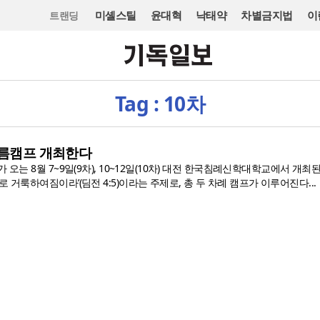
미셸스틸
윤대혁
낙태약
차별금지법
이
트랜딩
Tag : 10차
여름캠프 개최한다
 오는 8월 7~9일(9차), 10~12일(10차) 대전 한국침례신학대학교에서 개최
 거룩하여짐이라’(딤전 4:5)이라는 주제로, 총 두 차례 캠프가 이루어진다...