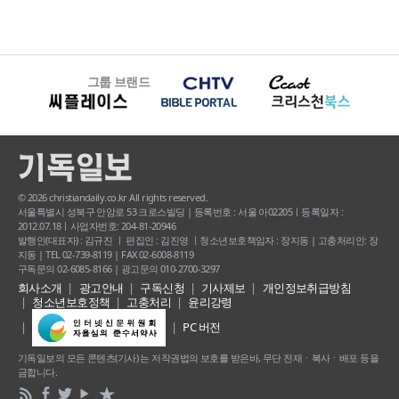
그룹 브랜드
© 2026 christiandaily.co.kr All rights reserved.
서울특별시 성북구 안암로 53 크로스빌딩 | 등록번호 : 서울 아02205ㅣ등록일자 :
2012.07.18ㅣ사업자번호: 204-81-20946
발행인(대표자) : 김규진 ㅣ 편집인 : 김진영 ㅣ청소년보호책임자 : 장지동 | 고충처리인: 장
지동 | TEL 02-739-8119 | FAX 02-6008-8119
구독문의 02-6085-8166 | 광고문의 010-2700-3297
회사소개
광고안내
구독신청
기사제보
개인정보취급방침
청소년보호정책
고충처리
윤리강령
PC 버전
기독일보의 모든 콘텐츠(기사) 는 저작권법의 보호를 받은바, 무단 전재ㆍ복사ㆍ배포 등을
금합니다.