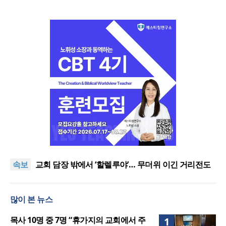
[오늘의 말씀] 죄의 종에서 의의 종으로
할렐루야대회 둘째 날 집회 “상황 뛰어넘는 믿음”
속보
교회 담장 밖에서 ‘할렐루야’… 무더위 이긴 거리전도
열기
2026 할렐루야대회 개막 “복음으로 변화돼 세상으로”
호세아서에 나타난 하나님의 사랑과 회복, 어떻게 설
많이 본 뉴스
교할 것인가?
[오늘의 말씀] 죄의 종에서 의의 종으로
할렐루야대회 둘째 날 집회 “상황 뛰어넘는 믿음”
목사 10명 중 7명 “휴가지의 교회에서 주
1