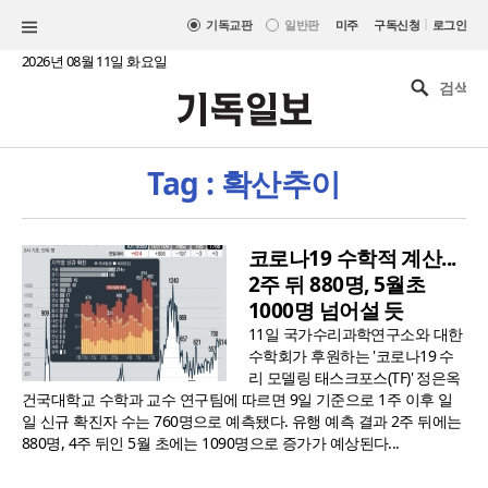
|
기독교판
일반판
미주
구독신청
로그인
2026년 08월 11일 화요일
Tag : 확산추이
코로나19 수학적 계산...
2주 뒤 880명, 5월초
1000명 넘어설 듯
11일 국가수리과학연구소와 대한
수학회가 후원하는 '코로나19 수
리 모델링 태스크포스(TF)' 정은옥
건국대학교 수학과 교수 연구팀에 따르면 9일 기준으로 1주 이후 일
일 신규 확진자 수는 760명으로 예측됐다. 유행 예측 결과 2주 뒤에는
880명, 4주 뒤인 5월 초에는 1090명으로 증가가 예상된다...