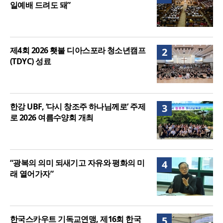
일예배 드려도 돼”
제4회 2026 횃불 디아스포라 청소년캠프
2
(TDYC) 성료
한강 UBF, ‘다시 창조주 하나님께로’ 주제
3
로 2026 여름수양회 개최
“광복의 의미 되새기고 자유와 평화의 미
4
래 열어가자”
한국스카우트 기독교연맹, 제16회 한국
5