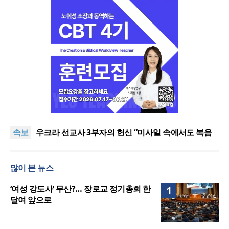
[최원호 목사의 영혼의 양식 63] 말씀은 같은데 왜 열
매는 다를까?
美 이민구금센터에 억류됐던 한인 목회자 석방돼
속보
우크라 선교사 3부자의 헌신 “미사일 속에서도 복음
은 전해진다”
“미래 선교, 분쟁·빈곤 지역 출신이 주도”
인도 마하라슈트라주 개종 금지법 시행… 기독교계
많이 본 뉴스
강력 반발
[최원호 목사의 영혼의 양식 63] 말씀은 같은데 왜 열
매는 다를까?
美 이민구금센터에 억류됐던 한인 목회자 석방돼
‘여성 강도사’ 무산?… 장로교 정기총회 한
1
달여 앞으로