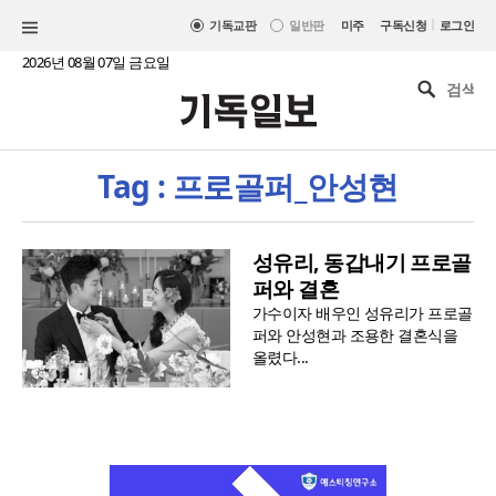
|
기독교판
일반판
미주
구독신청
로그인
2026년 08월 07일 금요일
Tag : 프로골퍼_안성현
성유리, 동갑내기 프로골
퍼와 결혼
가수이자 배우인 성유리가 프로골
퍼와 안성현과 조용한 결혼식을
올렸다...