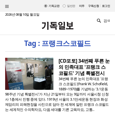
|
기독교판
일반판
미주
구독신청
로그인
2026년 08월 10일 월요일
Tag : 프랭크스코필드
[CD포토] 34번째 푸른 눈
의 민족대표 '프랭크 스
코필드' 기념 특별전시
34번째 푸른 눈의 민족대표 '프랭
크 스코필드'(Frank W. Schofield,
1889~1970)를 기념하는 '3.1운동
98주년 기념 특별전시'가 지난 21일부터 오는 9일까지 서울시청 신청
사 1층에서 진행 중에 있다. 1919년 서울의 3.1만세운동 현장과 화성
제암리의 피해현장을 사진으로 담아 전 세계에 알린 프랭크 스코필드
는 세계적인 수의학자요, 다음 세대를 기른 교육자요, 고통..