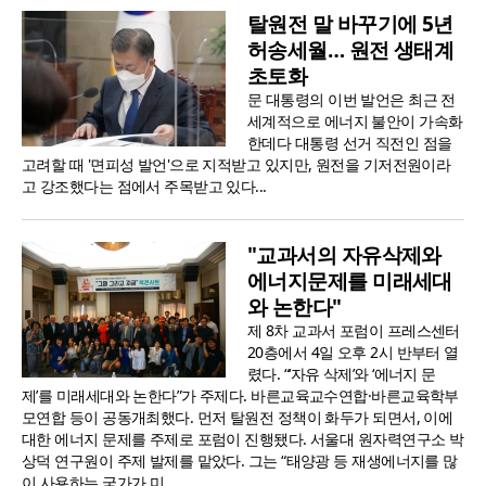
탈원전 말 바꾸기에 5년
허송세월… 원전 생태계
초토화
문 대통령의 이번 발언은 최근 전
세계적으로 에너지 불안이 가속화
한데다 대통령 선거 직전인 점을
고려할 때 '면피성 발언'으로 지적받고 있지만, 원전을 기저전원이라
고 강조했다는 점에서 주목받고 있다...
"교과서의 자유삭제와
에너지문제를 미래세대
와 논한다"
제 8차 교과서 포럼이 프레스센터
20층에서 4일 오후 2시 반부터 열
렸다. “‘자유 삭제’와 ‘에너지 문
제’를 미래세대와 논한다”가 주제다. 바른교육교수연합·바른교육학부
모연합 등이 공동개최했다. 먼저 탈원전 정책이 화두가 되면서, 이에
대한 에너지 문제를 주제로 포럼이 진행됐다. 서울대 원자력연구소 박
상덕 연구원이 주제 발제를 맡았다. 그는 “태양광 등 재생에너지를 많
이 사용하는 국가가 미..