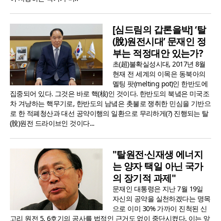
[심드림의 갑론을박] ‘탈
(脫)원전시대’ 문재인 정
부는 적정대안 있는가?
초(超)불확실성시대, 2017년 8월
현재 전 세계의 이목은 동북아의
멜팅 팟(melting pot)인 한반도에
집중되어 있다. 그것은 바로 핵(核)인 것이다. 한반도의 북녘은 미국조
차 겨냥하는 핵무기로, 한반도의 남녘은 촛불로 쟁취한 민심을 기반으
로 한 적폐청산과 대선 공약이행의 일환으로 무리하게(?) 진행되는 탈
(脫)원전 드라이브인 것이다...
"탈원전·신재생 에너지
는 양자 택일 아닌 국가
의 장기적 과제"
문재인 대통령은 지난 7월 19일
자신의 공약을 실천하겠다는 명목
으로 이미 30% 가까이 진척된 신
고리 원전 5, 6호기의 공사를 법적인 근거도 없이 중단시켰다. 이는 앞