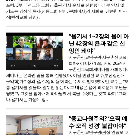
포럼, 3부 「선교와 교회」 출판 감사 순서로 진행됐다. 1부 인사 및
기도는 김상식 목사(산동교회 담임, 본회이사)의 사회로, 장승천 이사
장(반석교회 담임)..
“욥기서 1~2장의 욥이 아
닌 42장의 욥과 같은 신
앙인 돼야”
지구촌선교연구원·지구촌선교목
회아카데미가 18일 저녁 2024 지
구촌선교목회세미나를 개최했다.
세미나는 온라인 줌을 통해 진행됐다. 이날 민경진 교수(부산장신대
구약학)가 ‘1장의 욥, 42장의 욥’이라는 주제로 발제했다. 민 교수는 “보
통 욥기서를 읽을 때 앞뒤만 읽는다. 그 내용은 욥이 의로운데 고난을
당했고, 그것을 참아내어 하나님께서 복을 주셨다는 것”이라며 “그러
나 욥기서는 가운데 장..
“종교다원주의? ‘오직 예
수·오직 성경’ 붙잡아야”
지구촌선교연구원(원장 안승오 교