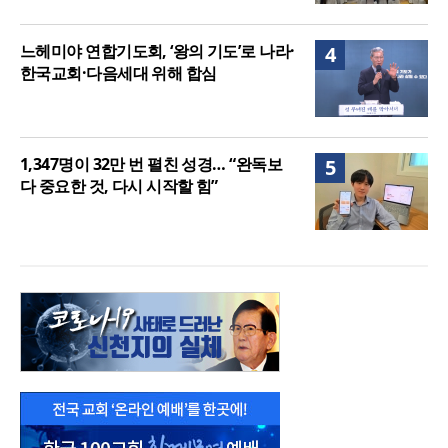
느헤미야 연합기도회, ‘왕의 기도’로 나라·
4
한국교회·다음세대 위해 합심
1,347명이 32만 번 펼친 성경… “완독보
5
다 중요한 것, 다시 시작할 힘”