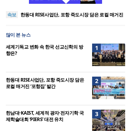
느헤미야 연합기도회, ‘왕의 기도’로 나라·한국교회·다
음세대 위해 합심
세기총 “자유를 지키며 하나 된 희망의 미래를 향하
속보
여”
한동대 RISE사업단, 포항 죽도시장 담은 로컬 매거진
‘포항집’ 발간
한남대·KAIST, 세계적 광자·전자기학 국제학술대회
‘PIERS’ 대전 유치
세계기독교 변화 속 한국 선교신학의 방향은?
많이 본 뉴스
느헤미야 연합기도회, ‘왕의 기도’로 나라·한국교회·다
음세대 위해 합심
세기총 “자유를 지키며 하나 된 희망의 미래를 향하
세계기독교 변화 속 한국 선교신학의 방
1
여”
향은?
한동대 RISE사업단, 포항 죽도시장 담은
2
로컬 매거진 ‘포항집’ 발간
한남대·KAIST, 세계적 광자·전자기학 국
3
제학술대회 ‘PIERS’ 대전 유치