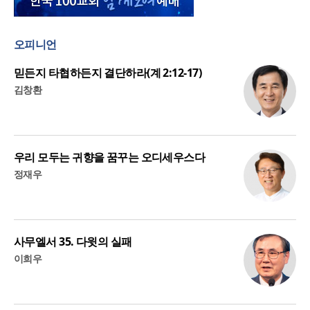
오피니언
믿든지 타협하든지 결단하라(계 2:12-17)
김창환
우리 모두는 귀향을 꿈꾸는 오디세우스다
정재우
사무엘서 35. 다윗의 실패
이희우