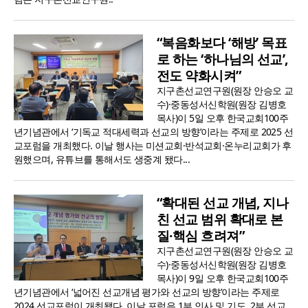
“복음화보다 ‘해방’ 목표
로 하는 ‘하나님의 선교’,
전도 약화시켜”
지구촌선교연구원(원장 안승오 교
수)·중동성서신학원(원장 김병호
목사)이 5일 오후 한국교회100주
년기념관에서 ‘기독교 적대세력과 선교의 방향’이라는 주제로 2025 선
교포럼을 개최했다. 이날 행사는 미션교회·반석교회·온누리교회가 후
원했으며, 유튜브를 통해서도 생중계 됐다...
“확대된 선교 개념, 지나
친 선교 범위 확대로 본
질·핵심 흐려져”
지구촌선교연구원(원장 안승오 교
수)·중동성서신학원(원장 김병호
목사)이 9일 오후 한국교회100주
년기념관에서 ‘넓어진 선교개념 평가와 선교의 방향’이라는 주제로
2024 선교포럼이 개최됐다. 이날 포럼은 1부 인사 및 기도, 2부 선교