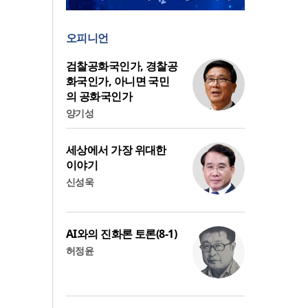
오피니언
검찰공화국인가, 경찰공
화국인가, 아니면 국민
의 공화국인가
양기성
세상에서 가장 위대한
이야기
신성욱
AI와의 진화론 토론(8-1)
허정윤