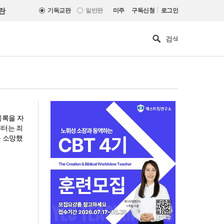
|
란
기독교판
일반판
미주
구독신청
로그인
목록을 자
부터는 죄
 소망했
사랑과 공의로 열리는 하나님