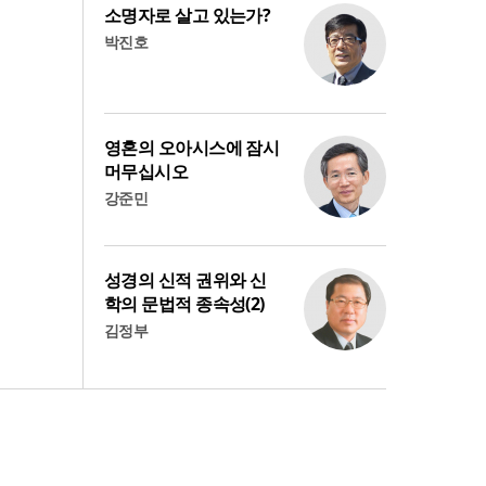
소명자로 살고 있는가?
박진호
영혼의 오아시스에 잠시
머무십시오
강준민
성경의 신적 권위와 신
학의 문법적 종속성(2)
김정부