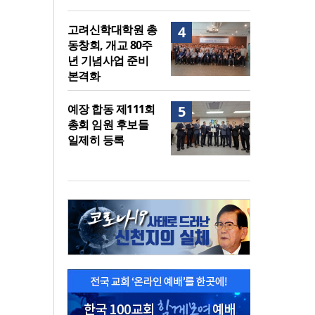
고려신학대학원 총
4
동창회, 개교 80주
년 기념사업 준비
본격화
예장 합동 제111회
5
총회 임원 후보들
일제히 등록