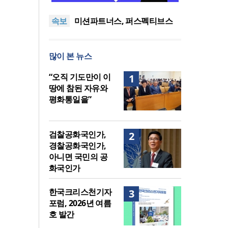
나라의 회복 원리
어쿠스틱 피아노 찬송가 시리
속보
즈의 새 앨범 발매
미션파트너스, 퍼스펙티브스
가을학기 개강… “다음세대 선
하이테크 시대, 하이터치가 답
교자원 발굴”
이다
한국크리스천기자포럼, 2026
많이 본 뉴스
년 여름호 발간
사랑과 공의로 열리는 하나님
나라의 회복 원리
어쿠스틱 피아노 찬송가 시리
“오직 기도만이 이
1
즈의 새 앨범 발매
땅에 참된 자유와
평화통일을”
검찰공화국인가,
2
경찰공화국인가,
아니면 국민의 공
화국인가
한국크리스천기자
3
포럼, 2026년 여름
호 발간