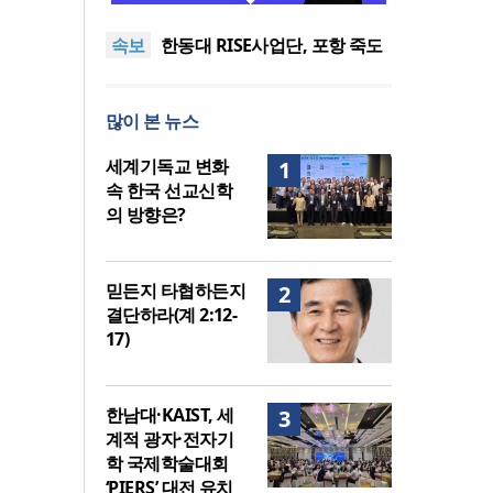
도’로 나라·한국교회·다음세대
세기총 “자유를 지키며 하나 된
속보
위해 합심
희망의 미래를 향하여”
한동대 RISE사업단, 포항 죽도
시장 담은 로컬 매거진 ‘포항집’
한남대·KAIST, 세계적 광자·전
발간
자기학 국제학술대회 ‘PIERS’
세계기독교 변화 속 한국 선교
많이 본 뉴스
대전 유치
신학의 방향은?
느헤미야 연합기도회, ‘왕의 기
도’로 나라·한국교회·다음세대
세기총 “자유를 지키며 하나 된
세계기독교 변화
1
위해 합심
희망의 미래를 향하여”
속 한국 선교신학
의 방향은?
믿든지 타협하든지
2
결단하라(계 2:12-
17)
한남대·KAIST, 세
3
계적 광자·전자기
학 국제학술대회
‘PIERS’ 대전 유치