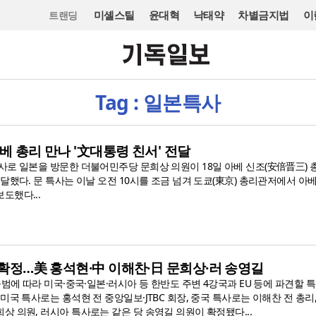
미셸스틸
윤대혁
낙태약
차별금지법
이
트랜딩
Tag : 일본특사
아베 총리 만나 '文대통령 친서' 전달
사로 일본을 방문한 더불어민주당 문희상 의원이 18일 아베 신조(安倍晋三) 
달했다. 문 특사는 이날 오전 10시를 조금 넘겨 도쿄(東京) 총리관저에서 아
도했다...
' 확정…美 홍석현·中 이해찬·日 문희상·러 송영길
출범에 따라 미국·중국·일본·러시아 등 한반도 주변 4강국과 EU 등에 파견할 
미국 특사로는 홍석현 전 중앙일보·JTBC 회장, 중국 특사로는 이해찬 전 총리,
 의원, 러시아 특사로는 같은 당 송영길 의원이 확정됐다...