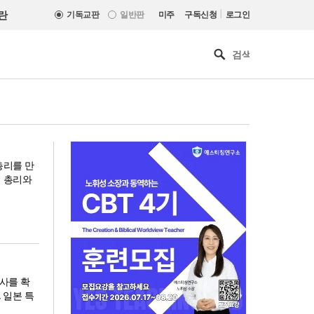
|
란
기독교판
일반판
미주
구독신청
로그인
총리를 만
베 총리와
특사를 확
 일본 특
느헤미야 연합기도회, ‘왕의 기