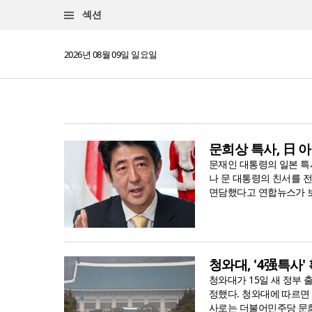
섹션
2026년 08월 09일 일요일
문희상 특사, 日 
문재인 대통령의 일본 특
나 문 대통령의 친서를 전
면담했다고 연합뉴스가 보
청와대, '4强특사
청와대가 15일 새 정부 
정했다. 청와대에 따르면 
사로는 더불어민주당 문희상