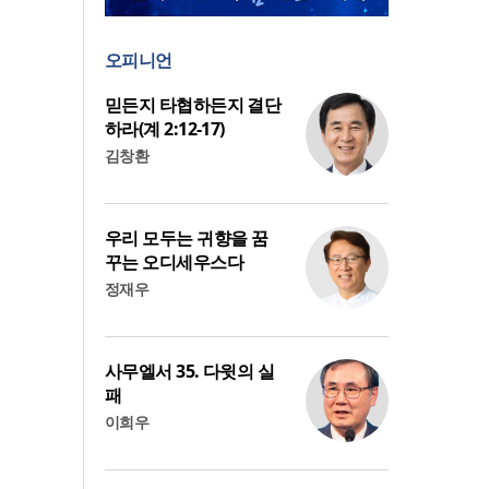
오피니언
믿든지 타협하든지 결단
하라(계 2:12-17)
김창환
우리 모두는 귀향을 꿈
꾸는 오디세우스다
정재우
사무엘서 35. 다윗의 실
패
이희우