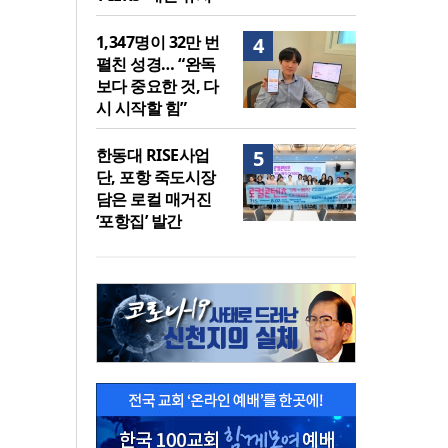
1,347명이 32만 번
4
펼친 성경… “완독
보다 중요한 것, 다
시 시작할 힘”
한동대 RISE사업
5
단, 포항 죽도시장
담은 로컬 매거진
‘포항집’ 발간