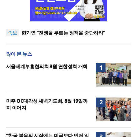
“한국 복음의 시작에는 미국보다 먼저 일본이 있었습
니다”
“기도로 시작한 스틸 美 대사, 한미동맹의 가교 되어
속보
주길”
한기연 “전쟁을 부르는 정책을 중단하라”
서울세계부흥협의회 8월 연합성회 개최
민족복음화운동본부·한국장로회총연합회, 2027 대
많이 본 뉴스
성회 위해 협력
“한국 복음의 시작에는 미국보다 먼저 일본이 있었습
니다”
“기도로 시작한 스틸 美 대사, 한미동맹의 가교 되어
서울세계부흥협의회 8월 연합성회 개최
1
주길”
미주 OC대각성 새벽기도회, 8월 19일까
2
지 이어져
“한국 복음의 시작에는 미국보다 먼저 일
3