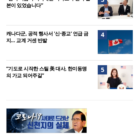
본이 있었습니다”
캐나다군, 공적 행사서 '신·종교' 언급 금
4
지… 교계 거센 반발
“기도로 시작한 스틸 美 대사, 한미동맹
5
의 가교 되어주길”