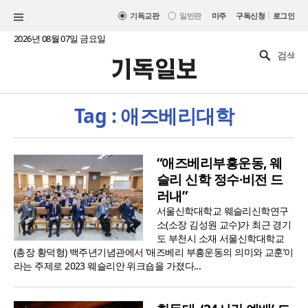
|
기독교판
일반판
미주
구독신청
로그인
2026년 08월 07일 금요일
Tag : 애즈베리대학
“애즈베리부흥운동, 웨
슬리 신학 정수·비전 드
러내”
서울신학대학교 웨슬리신학연구
소(소장 김성원 교수)가 최근 경기
도 부천시 소재 서울신학대학교
(총장 황덕형) 백주년기념관에서 ‘애즈베리 부흥운동의 의미와 교훈’이
라는 주제로 2023 웨슬리안 위크숍을 가졌다...