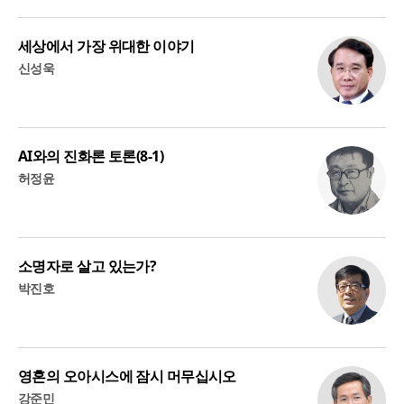
세상에서 가장 위대한 이야기
신성욱
AI와의 진화론 토론(8-1)
허정윤
소명자로 살고 있는가?
박진호
영혼의 오아시스에 잠시 머무십시오
강준민