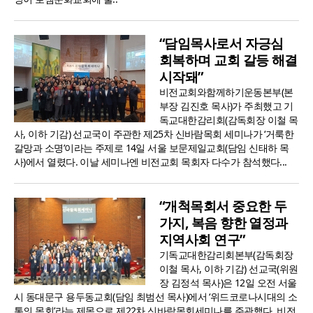
“담임목사로서 자긍심
회복하며 교회 갈등 해결
시작돼”
비전교회와함께하기운동본부(본
부장 김진호 목사)가 주최했고 기
독교대한감리회(감독회장 이철 목
사, 이하 기감) 선교국이 주관한 제25차 신바람목회 세미나가 ‘거룩한
갈망과 소명’이라는 주제로 14일 서울 보문제일교회(담임 신태하 목
사)에서 열렸다. 이날 세미나엔 비전교회 목회자 다수가 참석했다...
“개척목회서 중요한 두
가지, 복음 향한 열정과
지역사회 연구”
기독교대한감리회본부(감독회장
이철 목사, 이하 기감) 선교국(위원
장 김정석 목사)은 12일 오전 서울
시 동대문구 용두동교회(담임 최범선 목사)에서 ‘위드코로나시대의 소
통의 목회’라는 제목으로 제22차 신바람목회세미나를 주관했다. 비전