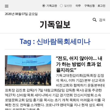
|
기독교판
일반판
미주
구독신청
로그인
2026년 08월 07일 금요일
Tag : 신바람목회세미나
“전도, 쉬지 않아야… 내
가 하는 방법이 효과 없
을지라도”
기독교대한감리회(감독회장 김정
석 목사, 이하 기감) 본부 선교국과
비전교회와 함께하기 운동본부(대
표회장 김진호 감독)가 7일 대림교회(담임 강득환 목사) 공동 주관한
‘제27차 신바람 목회 세미나’에서 기감 경기연회 안산서지방회 소속
로뎀문화교회 담임 홍기용 목사는 초기 개척 목회의 어려움과 이를 극
복한 전도 전략을 소개했다. 코로나19 팬데믹을 지나 현재 성도 40여
명이 로뎀문화교회에 출..