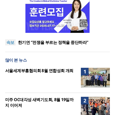
“한국 복음의 시작에는 미국보다 먼저 일본이 있었습
니다”
“기도로 시작한 스틸 美 대사, 한미동맹의 가교 되어
속보
주길”
한기연 “전쟁을 부르는 정책을 중단하라”
서울세계부흥협의회 8월 연합성회 개최
민족복음화운동본부·한국장로회총연합회, 2027 대
많이 본 뉴스
성회 위해 협력
“한국 복음의 시작에는 미국보다 먼저 일본이 있었습
니다”
“기도로 시작한 스틸 美 대사, 한미동맹의 가교 되어
서울세계부흥협의회 8월 연합성회 개최
1
주길”
미주 OC대각성 새벽기도회, 8월 19일까
2
지 이어져