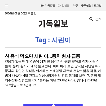
|
기독교판
일반판
미주
구독신청
로그인
2026년 08월 06일 목요일
Tag : 시린이
찬 음식 먹으면 시린 이…풍치 환자 급증
잇몸과 잇몸 뼈에 염증이 생겨 찬 음식과 바람만 닿아도 이가 시린 이
른바 '풍치' 환자가 계속 늘고 있다. 이에 따라 보건 당국은 지난달부터
풍치의 원인인 치석을 제거하는 스케일링 치료에 건강보험을 적용, 예
방에 나섰다. 4일 건강보험심사평가원의 진료 통계를 보면, '치은염 및
치주질환(질병코드 K05)' 환자는 지난 2008년 673만명에서 2012년
843만명으로 4년새 25...