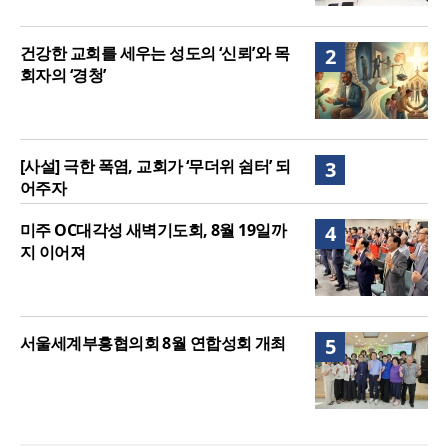
건강한 교회를 세우는 성도의 ‘신뢰’와 목
2
회자의 ‘경청’
[사설] 극한 폭염, 교회가 ‘무더위 쉼터’ 되
3
어주자
미주 OC대각성 새벽기도회, 8월 19일까
4
지 이어져
서울세계부흥협의회 8월 연합성회 개최
5