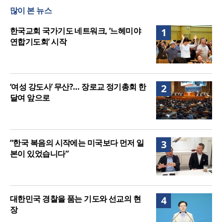
시작
“기도로 시작한 스틸 美 대사, 한미동맹의 가교 되어
많이 본 뉴스
주길”
한기연 “전쟁을 부르는 정책을 중단하라”
정신건강 치료 인프라 부족… 정신질환 평생유병률
한국교회 국가기도 네트워크, ‘느헤미야
1
27.8%, 중증 입원·재활 확충 과제
연합기도회’ 시작
‘여성 강도사’ 무산?… 장로교 정기총회 한
2
달여 앞으로
“한국 복음의 시작에는 미국보다 먼저 일
3
본이 있었습니다”
대한민국 경찰을 품는 기도와 선교의 현
4
장