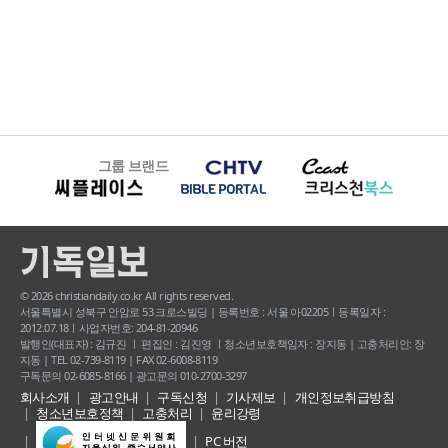
그룹 브랜드
© 2026 christiandaily.co.kr All rights reserved.
서울특별시 성북구 안암로 53 크로스빌딩 | 등록번호 : 서울 아02205ㅣ등록일자 :
2012.07.18ㅣ사업자번호: 204-81-20946
발행인(대표자) : 김규진 ㅣ 편집인 : 김진영 ㅣ청소년보호책임자 : 장지동 | 고충처리인: 장
지동 | TEL 02-739-8119 | FAX 02-6008-8119
구독문의 02-6085-8166 | 광고문의 010-2700-3297
회사소개
광고안내
구독신청
기사제보
개인정보취급방침
청소년보호정책
고충처리
윤리강령
PC 버전