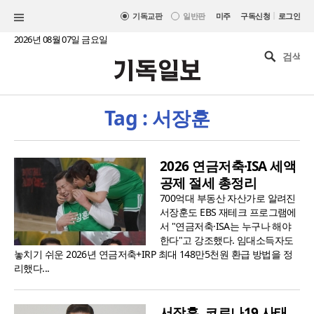
|
기독교판
일반판
미주
구독신청
로그인
2026년 08월 07일 금요일
Tag : 서장훈
2026 연금저축·ISA 세액
공제 절세 총정리
700억대 부동산 자산가로 알려진
서장훈도 EBS 재테크 프로그램에
서 "연금저축·ISA는 누구나 해야
한다"고 강조했다. 임대소득자도
놓치기 쉬운 2026년 연금저축+IRP 최대 148만5천원 환급 방법을 정
리했다...
서장훈, 코로나19 사태