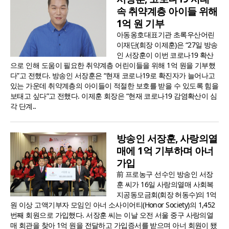
속 취약계층 아이들 위해
1억 원 기부
아동옹호대표기관 초록우산어린
이재단(회장 이제훈)은 “27일 방송
인 서장훈이 이번 코로나19 확산
으로 인해 도움이 필요한 취약계층 어린이들을 위해 1억 원을 기부했
다”고 전했다. 방송인 서장훈은 “현재 코로나19로 확진자가 늘어나고
있는 가운데 취약계층의 아이들이 적절한 보호를 받을 수 있도록 힘을
보태고 싶다”고 전했다. 이제훈 회장은 “현재 코로나19 감염확산이 심
각 단계..
방송인 서장훈, 사랑의열
매에 1억 기부하며 아너
가입
前 프로농구 선수인 방송인 서장
훈 씨가 16일 사랑의열매 사회복
지공동모금회(회장 허동수)의 1억
원 이상 고액기부자 모임인 아너 소사이어티(Honor Society)의 1,452
번째 회원으로 가입했다. 서장훈 씨는 이날 오전 서울 중구 사랑의열
매 회관을 찾아 1억 원을 전달하고 가입증서를 받으며 아너 회원이 됐