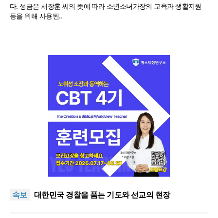
다. 성금은 서장훈 씨의 뜻에 따라 소년소녀가장의 교육과 생활지원
등을 위해 사용된..
한기연 “전쟁을 부르는 정책을 중단하라”
정신건강 치료 인프라 부족… 정신질환 평생유병률
속보
27.8%, 중증 입원·재활 확충 과제
대한민국 경찰을 품는 기도와 선교의 현장
한국교회 국가기도 네트워크, ‘느헤미야 연합기도회’