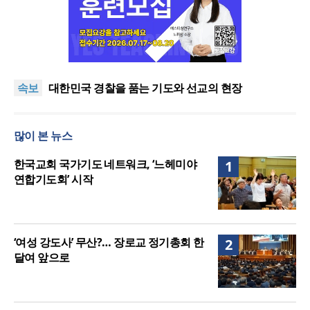
한기연 “전쟁을 부르는 정책을 중단하라”
정신건강 치료 인프라 부족… 정신질환 평생유병률
속보
27.8%, 중증 입원·재활 확충 과제
대한민국 경찰을 품는 기도와 선교의 현장
한국교회 국가기도 네트워크, ‘느헤미야 연합기도회’
시작
“기도로 시작한 스틸 美 대사, 한미동맹의 가교 되어
많이 본 뉴스
주길”
한기연 “전쟁을 부르는 정책을 중단하라”
정신건강 치료 인프라 부족… 정신질환 평생유병률
한국교회 국가기도 네트워크, ‘느헤미야
1
27.8%, 중증 입원·재활 확충 과제
연합기도회’ 시작
‘여성 강도사’ 무산?… 장로교 정기총회 한
2
달여 앞으로