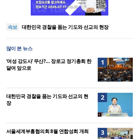
한기연 “전쟁을 부르는 정책을 중단하라”
정신건강 치료 인프라 부족… 정신질환 평생유병률
속보
27.8%, 중증 입원·재활 확충 과제
대한민국 경찰을 품는 기도와 선교의 현장
한국교회 국가기도 네트워크, ‘느헤미야 연합기도회’
시작
“기도로 시작한 스틸 美 대사, 한미동맹의 가교 되어
많이 본 뉴스
주길”
한기연 “전쟁을 부르는 정책을 중단하라”
정신건강 치료 인프라 부족… 정신질환 평생유병률
‘여성 강도사’ 무산?… 장로교 정기총회 한
1
27.8%, 중증 입원·재활 확충 과제
달여 앞으로
대한민국 경찰을 품는 기도와 선교의 현
2
장
서울세계부흥협의회 8월 연합성회 개최
3