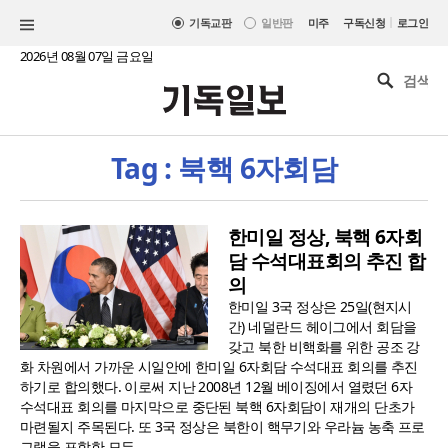
|
기독교판
일반판
미주
구독신청
로그인
2026년 08월 07일 금요일
Tag : 북핵 6자회담
한미일 정상, 북핵 6자회
담 수석대표회의 추진 합
의
한미일 3국 정상은 25일(현지시
간) 네덜란드 헤이그에서 회담을
갖고 북한 비핵화를 위한 공조 강
화 차원에서 가까운 시일안에 한미일 6자회담 수석대표 회의를 추진
하기로 합의했다. 이로써 지난 2008년 12월 베이징에서 열렸던 6자
수석대표 회의를 마지막으로 중단된 북핵 6자회담이 재개의 단초가
마련될지 주목된다. 또 3국 정상은 북한이 핵무기와 우라늄 농축 프로
그램을 포함한 모든..