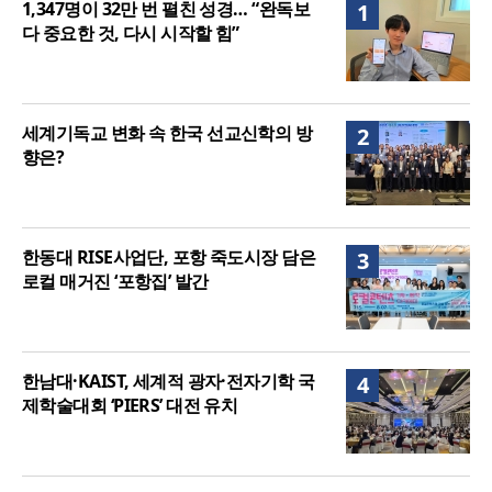
1,347명이 32만 번 펼친 성경… “완독보
1
여”
다 중요한 것, 다시 시작할 힘”
세계기독교 변화 속 한국 선교신학의 방
2
향은?
한동대 RISE사업단, 포항 죽도시장 담은
3
로컬 매거진 ‘포항집’ 발간
한남대·KAIST, 세계적 광자·전자기학 국
4
제학술대회 ‘PIERS’ 대전 유치