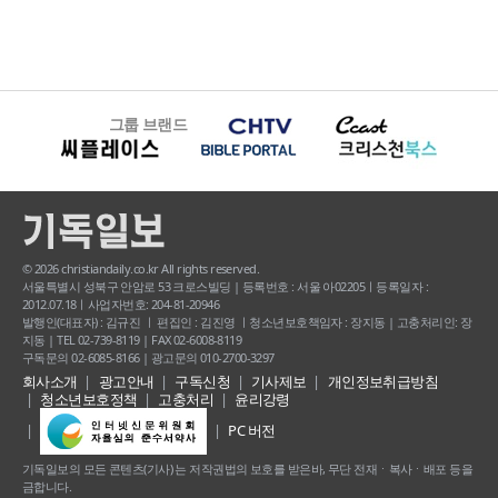
그룹 브랜드
© 2026 christiandaily.co.kr All rights reserved.
서울특별시 성북구 안암로 53 크로스빌딩 | 등록번호 : 서울 아02205ㅣ등록일자 :
2012.07.18ㅣ사업자번호: 204-81-20946
발행인(대표자) : 김규진 ㅣ 편집인 : 김진영 ㅣ청소년보호책임자 : 장지동 | 고충처리인: 장
지동 | TEL 02-739-8119 | FAX 02-6008-8119
구독문의 02-6085-8166 | 광고문의 010-2700-3297
회사소개
광고안내
구독신청
기사제보
개인정보취급방침
청소년보호정책
고충처리
윤리강령
PC 버전
기독일보의 모든 콘텐츠(기사) 는 저작권법의 보호를 받은바, 무단 전재ㆍ복사ㆍ배포 등을
금합니다.