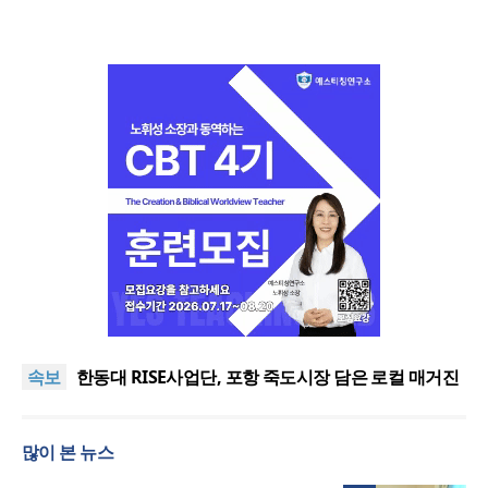
느헤미야 연합기도회, ‘왕의 기도’로 나라·한국교회·다
음세대 위해 합심
세기총 “자유를 지키며 하나 된 희망의 미래를 향하
속보
여”
한동대 RISE사업단, 포항 죽도시장 담은 로컬 매거진
‘포항집’ 발간
한남대·KAIST, 세계적 광자·전자기학 국제학술대회
‘PIERS’ 대전 유치
세계기독교 변화 속 한국 선교신학의 방향은?
많이 본 뉴스
느헤미야 연합기도회, ‘왕의 기도’로 나라·한국교회·다
음세대 위해 합심
세기총 “자유를 지키며 하나 된 희망의 미래를 향하