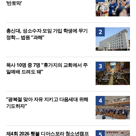
‘반토막’
총신대, 성소수자 모임 가입 학생에 무기
2
정학… 법원 “과해”
목사 10명 중 7명 “휴가지의 교회에서 주
3
일예배 드려도 돼”
“광복절 맞아 자유 지키고 다음세대 위해
4
기도하자”
제4회 2026 횃불 디아스포라 청소년캠프
5