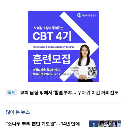
제4회 2026 횃불 디아스포라 청소년캠프(TDYC) 성료
할렐루야대회 둘째 날 집회 “상황 뛰어넘는 믿음”
속보
교회 담장 밖에서 ‘할렐루야’… 무더위 이긴 거리전도
열기
2026 할렐루야대회 개막 “복음으로 변화돼 세상으로”
목사 10명 중 7명 “휴가지의 교회에서 주일예배 드려
많이 본 뉴스
도 돼”
제4회 2026 횃불 디아스포라 청소년캠프(TDYC) 성료
할렐루야대회 둘째 날 집회 “상황 뛰어넘는 믿음”
“소나무 뿌리 뽑던 기도원”… 14년 만에
1