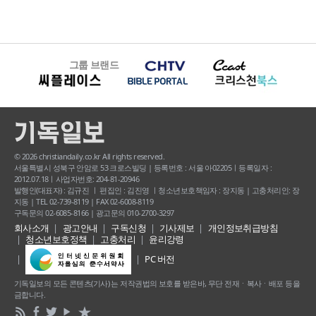
그룹 브랜드
© 2026 christiandaily.co.kr All rights reserved.
서울특별시 성북구 안암로 53 크로스빌딩 | 등록번호 : 서울 아02205ㅣ등록일자 :
2012.07.18ㅣ사업자번호: 204-81-20946
발행인(대표자) : 김규진 ㅣ 편집인 : 김진영 ㅣ청소년보호책임자 : 장지동 | 고충처리인: 장
지동 | TEL 02-739-8119 | FAX 02-6008-8119
구독문의 02-6085-8166 | 광고문의 010-2700-3297
회사소개
광고안내
구독신청
기사제보
개인정보취급방침
청소년보호정책
고충처리
윤리강령
PC 버전
기독일보의 모든 콘텐츠(기사) 는 저작권법의 보호를 받은바, 무단 전재ㆍ복사ㆍ배포 등을
금합니다.