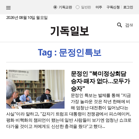
|
기독교판
일반판
미주
구독신청
로그인
2026년 08월 10일 월요일
Tag : 문정인특보
문정인 "북미정상회담
승자·패자 없다…모두가
승자"
문정인 특보는 발제를 통해 "지금
가장 놀라운 것은 작년 한해에 비
해 엄청난 대전환이 일어났다는
사실"이라 말하고, "갑자기 트럼프 대통령이 전쟁광에서 피스메이커,
평화 비핵화의 챔피언이 됐는데 일반 사람들이 보기엔 엄청난 쇼크로
다가올 것이고 저에게도 신선한 충격을 줬다"고 했다...