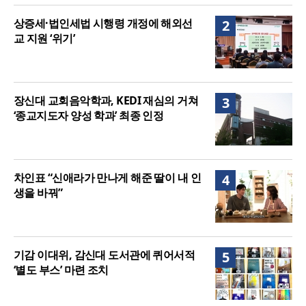
상증세·법인세법 시행령 개정에 해외선
2
교 지원 ‘위기’
장신대 교회음악학과, KEDI 재심의 거쳐
3
‘종교지도자 양성 학과’ 최종 인정
차인표 “신애라가 만나게 해준 딸이 내 인
4
생을 바꿔”
기감 이대위, 감신대 도서관에 퀴어서적
5
‘별도 부스’ 마련 조치