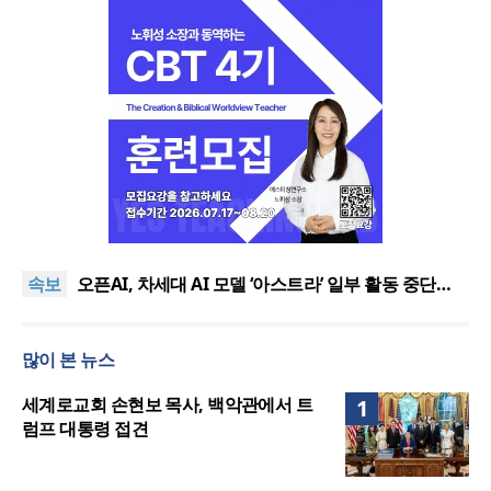
기감 이대위, 감신대 도서관에 퀴어서적 ‘별도 부스’ 마
련 조치
2026년 상반기 탈북민 입국 63명… 전년 동기 대비
속보
34.4% 감소
오픈AI, 차세대 AI 모델 ‘아스트라’ 일부 활동 중단…
“중대한 사이버 공격 역량 배제 못해”
김병기 의원직 제명 요구 국민동의청원… 13개 비위
의혹 경찰 수사 11개월째
오세훈, 용산공원 아파트 건설 관측에 재차 반대… “미
많이 본 뉴스
래세대 위한 국가적 자산”
기감 이대위, 감신대 도서관에 퀴어서적 ‘별도 부스’ 마
련 조치
2026년 상반기 탈북민 입국 63명… 전년 동기 대비
세계로교회 손현보 목사, 백악관에서 트
1
34.4% 감소
럼프 대통령 접견