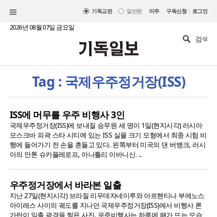
|
기독교판
일반판
미주
구독신청
로그인
2026년 08월 07일 금요일
Tag : 국제우주정거장(ISS)
ISS에 머무를 우주 비행사 3인
국제우주정거장(ISS)에 보내질 승무원 세 명이 1일(현지시각) 러시아
모스크바 외곽 스타 시티에 있는 ISS 실물 크기 모형에서 최종 시험 비
행에 들어가기 전 손을 흔들고 있다. 왼쪽부터 미국의 댄 버뱅크, 러시
아의 안톤 슈카플레로프, 아나톨리 이바니신. ..
우주정거장에서 바라본 일출
지난 27일(현지시각) 브라질 리우데자네이루와 아르헨티나 부에노스
아이레스 사이의 궤도를 지나던 국제우주정거장(ISS)에서 비행사 론
가란이 일출 광경을 찍은 사진. 우주비행사는 하루에 해가 뜨는 모습