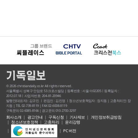
그룹 브랜드
© 2026 christiandaily.co.kr All rights reserved.
서울특별시 성북구 안암로 53 크로스빌딩 | 등록번호 : 서울 아02205ㅣ등록일자 :
2012.07.18ㅣ사업자번호: 204-81-20946
발행인(대표자) : 김규진 ㅣ 편집인 : 김진영 ㅣ청소년보호책임자 : 장지동 | 고충처리인: 장
지동 | TEL 02-739-8119 | FAX 02-6008-8119
구독문의 02-6085-8166 | 광고문의 010-2700-3297
회사소개
광고안내
구독신청
기사제보
개인정보취급방침
청소년보호정책
고충처리
윤리강령
PC 버전