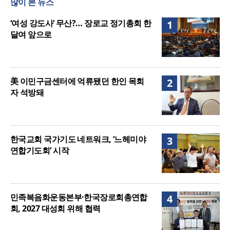
많이 본 뉴스
강력 반발
[최원호 목사의 영혼의 양식 63] 말씀은 같은데 왜 열
매는 다를까?
美 이민구금센터에 억류됐던 한인 목회자 석방돼
‘여성 강도사’ 무산?… 장로교 정기총회 한
1
달여 앞으로
美 이민구금센터에 억류됐던 한인 목회
2
자 석방돼
한국교회 국가기도 네트워크, ‘느헤미야
3
연합기도회’ 시작
민족복음화운동본부·한국장로회총연합
4
회, 2027 대성회 위해 협력