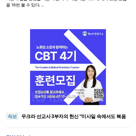
을 16번 볼 수 있다. ..
[최원호 목사의 영혼의 양식 63] 말씀은 같은데 왜 열
매는 다를까?
美 이민구금센터에 억류됐던 한인 목회자 석방돼
속보
우크라 선교사 3부자의 헌신 “미사일 속에서도 복음
은 전해진다”
“미래 선교, 분쟁·빈곤 지역 출신이 주도”
인도 마하라슈트라주 개종 금지법 시행… 기독교계